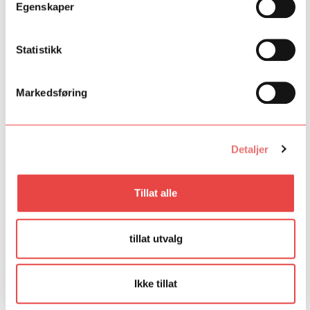
Egenskaper
Statistikk
Markedsføring
Fremtidsmusikeren
Fremtidsmusikeren er et talentutviklingsprogram i regi av
NOR59 som har som mål å utvikle Norges fremtidige
musikere.
Detaljer
Fremtidsmusikeren
Tillat alle
tillat utvalg
Ikke tillat