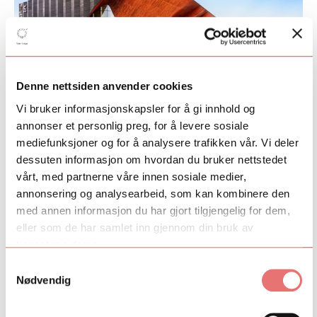
Denne nettsiden anvender cookies
Vi bruker informasjonskapsler for å gi innhold og
Kilden Diligens
annonser et personlig preg, for å levere sosiale
Kilden Diligens er et flerårig talentprogram ved Kilden
mediefunksjoner og for å analysere trafikken vår. Vi deler
teater- og konserthus for unge regissører, skuespillere,
dessuten informasjon om hvordan du bruker nettstedet
musikere og sangere som ønsker å arbeide
vårt, med partnerne våre innen sosiale medier,
tverrkunstnerisk.
annonsering og analysearbeid, som kan kombinere den
Kilden Diligens
med annen informasjon du har gjort tilgjengelig for dem,
eller som de har samlet inn gjennom din bruk av
tjenestene deres.
Samtykkevalg
Nødvendig