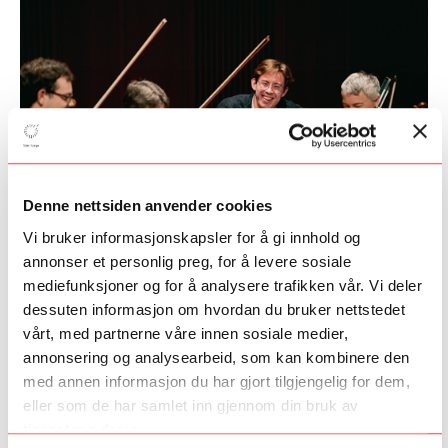
Denne nettsiden anvender cookies
Vi bruker informasjonskapsler for å gi innhold og
Papillon
annonser et personlig preg, for å levere sosiale
Papillon er Valdres sommersymfoni’s talentprogram for
mediefunksjoner og for å analysere trafikken vår. Vi deler
musikkstudenter på vei inn i det profesjonelle musikklivet,
dessuten informasjon om hvordan du bruker nettstedet
med fokus på mestermøter og erfaringsutveksling med
vårt, med partnerne våre innen sosiale medier,
etablerte musikere.
annonsering og analysearbeid, som kan kombinere den
Papillon
med annen informasjon du har gjort tilgjengelig for dem,
eller som de har samlet inn gjennom din bruk av
tjenestene deres.