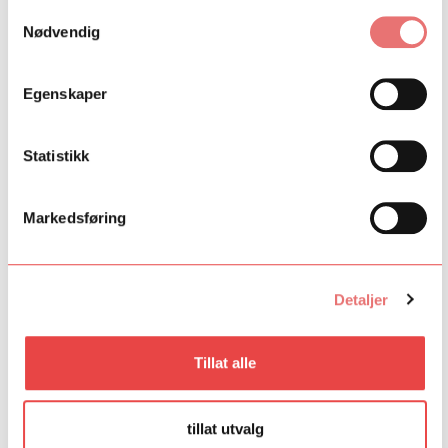
Samtykkevalg
Nødvendig
Egenskaper
Statistikk
Markedsføring
12. mai 2025
13 millioner til unge kunstnere i
Hedmark
Med 13 millioner kroner i ny støtte skal flere unge
Detaljer
kunstnere få muligheten til å utvikle seg mot en
profesjonell karriere fra Hedmarksregionen.
Tillat alle
13 millioner til unge kunstnere i Hedmark
tillat utvalg