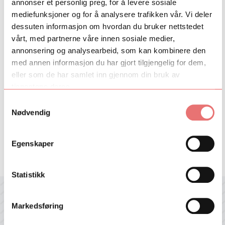
annonser et personlig preg, for å levere sosiale
mediefunksjoner og for å analysere trafikken vår. Vi deler
dessuten informasjon om hvordan du bruker nettstedet
vårt, med partnerne våre innen sosiale medier,
annonsering og analysearbeid, som kan kombinere den
med annen informasjon du har gjort tilgjengelig for dem,
Om Talent Norge
eller som de har samlet inn gjennom din bruk av
About Talent Norway
Styret
tjenestene deres.
Ansatte
Samtykkevalg
Program- og søknadsportal
Nødvendig
Samarbeidspartnere
Pressebilder
Egenskaper
Statistikk
Motta nyhetsbrev fra Talent Norge
Markedsføring
Hold deg oppdatert med våre jevnlige nyhetsbrev med siste nytt