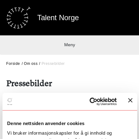
Talent Norge
Meny
Forside
Om oss
Pressebilder
Pressebilder
Følg
denne
lenken for nedlastbare pressebilder
Denne nettsiden anvender cookies
Fant du det du lette etter?
Vi bruker informasjonskapsler for å gi innhold og
Ja
Nei