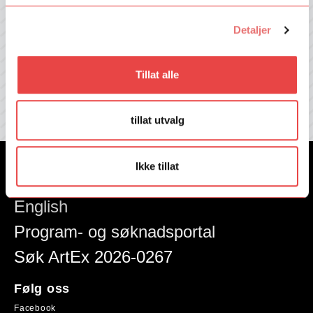
fra Talent Norge!
Detaljer
E-post
Tillat alle
Ja, send meg informasjon på e-post.
Les vår
personvernerklæring her
tillat utvalg
Ikke tillat
Nyheter
English
Program- og søknadsportal
Søk ArtEx 2026-0267
Følg oss
Facebook