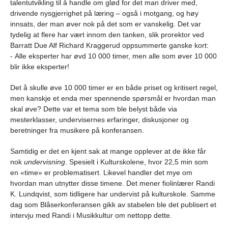
talentutvikling til å handle om glød for det man driver med,
drivende nysgjerrighet på læring – også i motgang, og høy
innsats, der man øver nok på det som er vanskelig. Det var
tydelig at flere har vært innom den tanken, slik prorektor ved
Barratt Due Alf Richard Kraggerud oppsummerte ganske kort:
- Alle eksperter har øvd 10 000 timer, men alle som øver 10 000
blir ikke eksperter!
Det å skulle øve 10 000 timer er en både priset og kritisert regel,
men kanskje et enda mer spennende spørsmål er hvordan man
skal øve? Dette var et tema som ble belyst både via
mesterklasser, undervisernes erfaringer, diskusjoner og
beretninger fra musikere på konferansen.
Samtidig er det en kjent sak at mange opplever at de ikke får
nok
undervisning
. Spesielt i Kulturskolene, hvor 22,5 min som
en «time» er problematisert. Likevel handler det mye om
hvordan man utnytter disse timene. Det mener fiolinlærer Randi
K. Lundqvist, som tidligere har undervist på kulturskole. Samme
dag som Blåserkonferansen gikk av stabelen ble det publisert et
intervju med Randi i Musikkultur om nettopp dette.