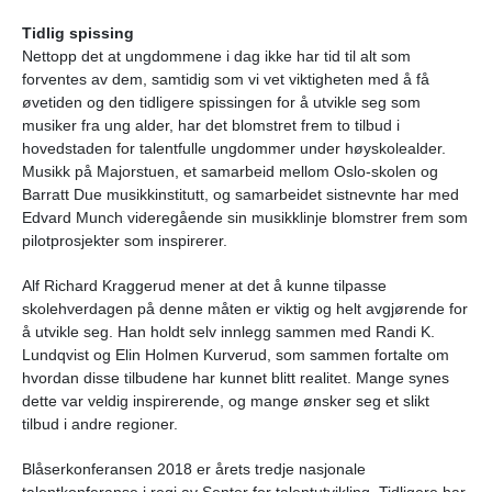
Tidlig spissing
Nettopp det at ungdommene i dag ikke har tid til alt som
forventes av dem, samtidig som vi vet viktigheten med å få
øvetiden og den tidligere spissingen for å utvikle seg som
musiker fra ung alder, har det blomstret frem to tilbud i
hovedstaden for talentfulle ungdommer under høyskolealder.
Musikk på Majorstuen, et samarbeid mellom Oslo-skolen og
Barratt Due musikkinstitutt, og samarbeidet sistnevnte har med
Edvard Munch videregående sin musikklinje blomstrer frem som
pilotprosjekter som inspirerer.
Alf Richard Kraggerud mener at det å kunne tilpasse
skolehverdagen på denne måten er viktig og helt avgjørende for
å utvikle seg. Han holdt selv innlegg sammen med Randi K.
Lundqvist og Elin Holmen Kurverud, som sammen fortalte om
hvordan disse tilbudene har kunnet blitt realitet. Mange synes
dette var veldig inspirerende, og mange ønsker seg et slikt
tilbud i andre regioner.
Blåserkonferansen 2018 er årets tredje nasjonale
talentkonferanse i regi av Senter for talentutvikling. Tidligere har