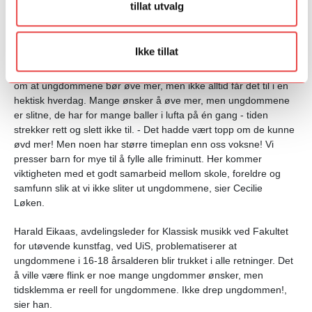
tillat utvalg
Øvelse gjør mester?
I panel-samtalen, hvor Reidun Gran, Morten Øvrebekk, Anne
Guri Frøystein, Cecilie Løken og Alf Richard Kraggerud deltok,
Ikke tillat
fikk de spørsmålet om de mener ungdommene i dag øver nok.
Her ble det fire «ja» og ett «nei». Likevel var det bred enighet
om at ungdommene bør øve mer, men ikke alltid får det til i en
hektisk hverdag. Mange ønsker å øve mer, men ungdommene
er slitne, de har for mange baller i lufta på én gang - tiden
strekker rett og slett ikke til. - Det hadde vært topp om de kunne
øvd mer! Men noen har større timeplan enn oss voksne! Vi
presser barn for mye til å fylle alle friminutt. Her kommer
viktigheten med et godt samarbeid mellom skole, foreldre og
samfunn slik at vi ikke sliter ut ungdommene, sier Cecilie
Løken.
Harald Eikaas, avdelingsleder for Klassisk musikk ved Fakultet
for utøvende kunstfag, ved UiS, problematiserer at
ungdommene i 16-18 årsalderen blir trukket i alle retninger. Det
å ville være flink er noe mange ungdommer ønsker, men
tidsklemma er reell for ungdommene. Ikke drep ungdommen!,
sier han.