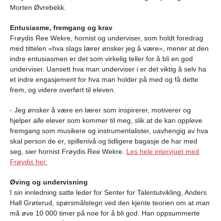
Morten Øvrebekk.
Entusiasme, fremgang og krav
Frøydis Ree Wekre, hornist og underviser, som holdt foredrag
med tittelen «hva slags lærer ønsker jeg å være», mener at den
indre entusiasmen er det som virkelig teller for å bli en god
underviser. Uansett hva man underviser i er det viktig å selv ha
et indre engasjement for hva man holder på med og få dette
frem, og videre overført til eleven.
- Jeg ønsker å være en lærer som inspirerer, motiverer og
hjelper
alle
elever som kommer til meg, slik at de kan oppleve
fremgang som musikere og instrumentalister, uavhengig av hva
skal person de er, spillenivå og tidligere bagasje de har med
seg, sier hornist Frøydis Ree Wekre.
Les hele intervjuet med
Frøydis her.
Øving og undervisning
I sin innledning satte leder for Senter for Talentutvikling, Anders
Hall Grøterud, spørsmålstegn ved den kjente teorien om at man
må øve 10 000 timer på noe for å bli god. Han oppsummerte