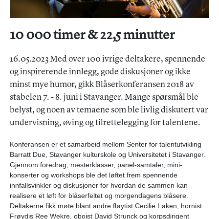
10 000 timer & 22,5 minutter
16.05.2023 Med over 100 ivrige deltakere, spennende
og inspirerende innlegg, gode diskusjoner og ikke
minst mye humor, gikk Blåserkonferansen 2018 av
stabelen 7. - 8. juni i Stavanger. Mange spørsmål ble
belyst, og noen av temaene som ble livlig diskutert var
undervisning, øving og tilrettelegging for talentene.
Konferansen er et samarbeid mellom Senter for talentutvikling
Barratt Due, Stavanger kulturskole og Universitetet i Stavanger.
Gjennom foredrag, mesterklasser, panel-samtaler, mini-
konserter og workshops ble det løftet frem spennende
innfallsvinkler og diskusjoner for hvordan de sammen kan
realisere et løft for blåserfeltet og morgendagens blåsere.
Deltakerne fikk møte blant andre fløytist Cecilie Løken, hornist
Frøydis Ree Wekre, oboist David Strunck og korpsdirigent