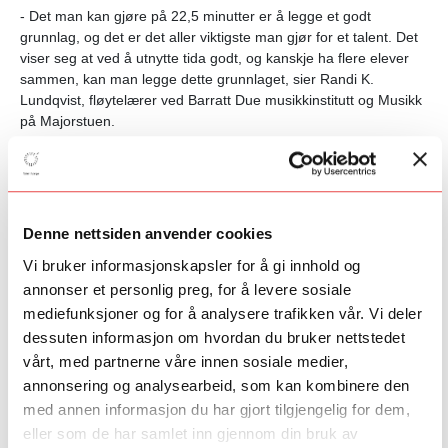
- Det man kan gjøre på 22,5 minutter er å legge et godt
grunnlag, og det er det aller viktigste man gjør for et talent. Det
viser seg at ved å utnytte tida godt, og kanskje ha flere elever
sammen, kan man legge dette grunnlaget, sier Randi K.
Lundqvist, fløytelærer ved Barratt Due musikkinstitutt og Musikk
på Majorstuen.
På konferansen viste hun deltakerne, sammen med kollega på
Elin Holmen Kurverud, hvordan man kan legge opp
undervisningen, og de fremmøtte fikk være vitne til selve
gjennomføringen av en undervisningstime. De har rett og slett
Denne nettsiden anvender cookies
en «tretrinnsrakett» for å gi talenter gode vekstvilkår. - Bruk tid
Vi bruker informasjonskapsler for å gi innhold og
på grunnleggende teknikk, lær dem å øve og sett krav. Samspill
er dessuten avgjørende, fortsatte Lundqvist.
Les hele intervjuet
annonser et personlig preg, for å levere sosiale
med Randi K. Lundqvist her.
mediefunksjoner og for å analysere trafikken vår. Vi deler
dessuten informasjon om hvordan du bruker nettstedet
Talentutvikling i samspill
vårt, med partnerne våre innen sosiale medier,
En annen som mener at samspill er essensielt i undervisningen
annonsering og analysearbeid, som kan kombinere den
og øvingen er Morten Øvrebekk, som hadde et forrykende
med annen informasjon du har gjort tilgjengelig for dem,
innlegg på konferansen sammen med korpsene han dirigerer.
eller som de har samlet inn gjennom din bruk av
Han mener at samspill kan være en form for øving det blir sett