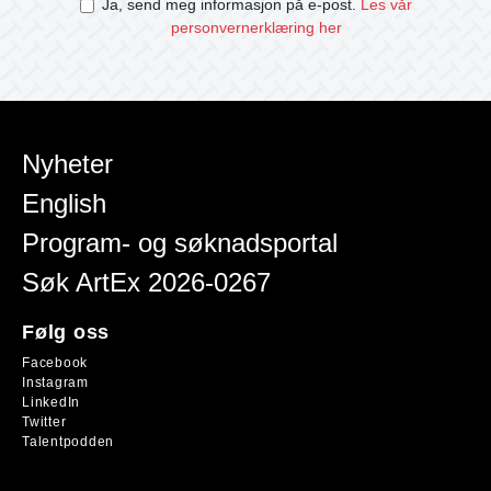
Ja, send meg informasjon på e-post.
Les vår
personvernerklæring her
Nyheter
English
Program- og søknadsportal
Søk ArtEx 2026-0267
Følg oss
Facebook
Instagram
LinkedIn
Twitter
Talentpodden