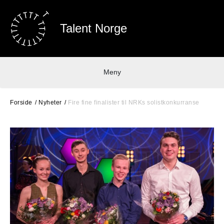
Talent Norge
Meny
Forside
Nyheter
Fire fine finalister til NRKs solistkonkurranse