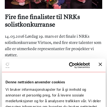
Fire fine finalister til NRKs
solistkonkurranse
14.03.2016 Lørdag 19. mars er det finale i NRKs
solistkonkurranse Virtuos, med fire store talenter som
alle er utmerkede representanter for prosjekter vi
støtter.
Trond Sagbakken
var bare tre år da han fikk sin første trompet,
og har siden imponert med sitt spill. Han har bl.a. spilt på Peer
Gynt ved Gålåvatnet og vært gjestesolist med
Ungdomssymfonikerne. Lørdag kan han imponere på ny, som
Denne nettsiden anvender cookies
finalist i Virtuos.
Vi bruker informasjonskapsler for å gi innhold og
annonser et personlig preg, for å levere sosiale
Crescendos
Michael Grolid
har spilt fiolin og bratsj i ti år. I
tillegg komponerer han musikk, og i februar 2014 ble hans
mediefunksjoner og for å analysere trafikken vår. Vi deler
Overture for hardingfele og orkester fremført av Barratt Due
dessuten informasjon om hvordan du bruker nettstedet