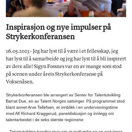
Inspirasjon og nye impulser på
Strykerkonferansen
16.05.2023 - Jeg har lyst til å være i et fellesskap, jeg
har lyst til å samarbeide og jeg har lyst til å bli inspirert
av dere alle! Sigyn Fossnes var en av mange som stod
på scenen under årets Strykerkonferanse på
Voksenåsen.
Strykerkonferansen ble arrangert av Senter for Talentutvikling
Barrat Due, en av Talent Norges satsinger. På programmet stod
blant annet Arve Tellefsen, et innblikk i en undervisningstime
med Alf Richard Kraggerud, paneldiskusjon og innlegg om
talentarbeidet i de seks største regionene
– Talentutvikling handler mye om et godt miljø og en god lærer,