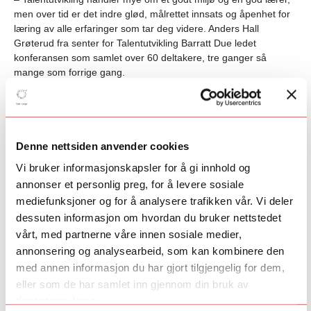
men over tid er det indre glød, målrettet innsats og åpenhet for
læring av alle erfaringer som tar deg videre. Anders Hall
Grøterud fra senter for Talentutvikling Barratt Due ledet
konferansen som samlet over 60 deltakere, tre ganger så
mange som forrige gang.
Fra første strøket til gryende talent
Suksesshistorien til Rasmus Hella Mikkelsen var en av de som
ble fortalt på konferansen. Mikkelsen er en 20-åring, som nylig
har fullført alle fasene i talentløpet, fra det første strøket som 7-
Denne nettsiden anvender cookies
åring, til UMM, Unge Talenter Bergen og nå som
Vi bruker informasjonskapsler for å gi innhold og
høyskolestudent på Barratt Due.
annonser et personlig preg, for å levere sosiale
mediefunksjoner og for å analysere trafikken vår. Vi deler
– Hvordan sikre fornuftig totalbelastning for et strykertalent alle
vil ha en bit av? Og hvordan skynde seg langsomt?, var noe av
dessuten informasjon om hvordan du bruker nettstedet
det Rasmus Hella Mikkelsen snakket om under paneldebatten.
vårt, med partnerne våre innen sosiale medier,
annonsering og analysearbeid, som kan kombinere den
I en periode der han var lei skolen og vurderte å slutte for å
med annen informasjon du har gjort tilgjengelig for dem,
kunne bruke all tiden på øving, ble han til slutt overbevist av
eller som de har samlet inn gjennom din bruk av
fiolinlæreren sin Per-Gisle Haagenrud til å fortsette. På
tjenestene deres.
Langhaugen VGS i Bergen fikk han imidlertid et skreddersydd