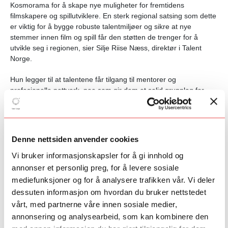
Kosmorama for å skape nye muligheter for fremtidens
filmskapere og spillutviklere. En sterk regional satsing som dette
er viktig for å bygge robuste talentmiljøer og sikre at nye
stemmer innen film og spill får den støtten de trenger for å
utvikle seg i regionen, sier Silje Riise Næss, direktør i Talent
Norge.
Hun legger til at talentene får tilgang til mentorer og
profesjonelle nettverk, noe som gir dem et solid grunnlag for
videre karriereutvikling.
Denne nettsiden anvender cookies
– Vi ser frem til å følge deres reise og bidra til å styrke miljøet i
Midt-Norge.
Vi bruker informasjonskapsler for å gi innhold og
annonser et personlig preg, for å levere sosiale
Søknadsprosess og oppstart
mediefunksjoner og for å analysere trafikken vår. Vi deler
Programmet er rettet mot nyutdannede film- og spillarbeidere
dessuten informasjon om hvordan du bruker nettstedet
som kan dokumentere talent gjennom tidligere resultater. De tre
vårt, med partnerne våre innen sosiale medier,
utvalgte talentene får arbeidsplass, rådgivning, coaching og tid
annonsering og analysearbeid, som kan kombinere den
til å utvikle prosjektene sine.