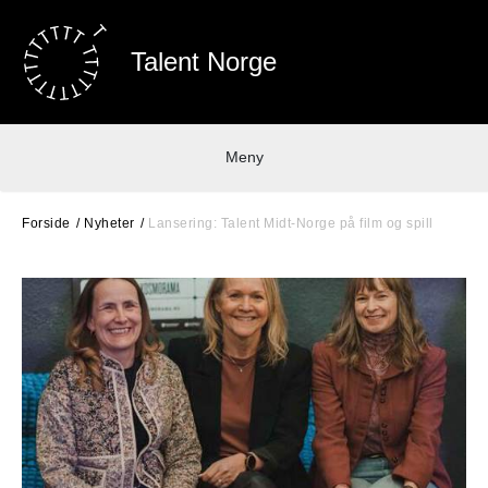
Talent Norge
Meny
Forside
Nyheter
Lansering: Talent Midt-Norge på film og spill