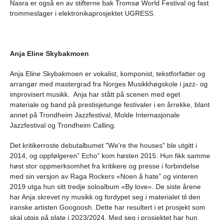
Nasra er også en av stifterne bak Tromsø World Festival og fast
trommeslager i elektronikaprosjektet UGRESS.
Anja Eline Skybakmoen
Anja Eline Skybakmoen er vokalist, komponist, tekstforfatter og
arrangør med mastergrad fra Norges Musikkhøgskole i jazz- og
improvisert musikk. Anja har stått på scenen med eget
materiale og band på prestisjetunge festivaler i en årrekke, blant
annet på Trondheim Jazzfestival, Molde Internasjonale
Jazzfestival og Trondheim Calling.
Det kritikerroste debutalbumet "We're the houses" ble utgitt i
2014, og oppfølgeren” Echo” kom høsten 2015. Hun fikk samme
høst stor oppmerksomhet fra kritikere og presse i forbindelse
med sin versjon av Raga Rockers «Noen å hate” og vinteren
2019 utga hun sitt tredje soloalbum «By love». De siste årene
har Anja skrevet ny musikk og fordypet seg i materialet til den
iranske artisten Googoosh. Dette har resultert i et prosjekt som
skal utgis på plate i 2023/2024. Med seg i prosjektet har hun