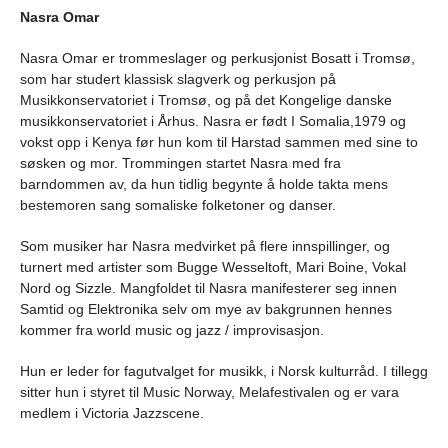
Nasra Omar
Nasra Omar er
trommeslager og perkusjonist Bosatt i Tromsø,
som har studert klassisk slagverk og perkusjon på
Musikkonservatoriet i Tromsø, og på det Kongelige danske
musikkonservatoriet i Århus. Nasra er født I Somalia,1979 og
vokst opp i Kenya før hun kom til Harstad sammen med sine to
søsken og mor. Trommingen startet Nasra med fra
barndommen av, da hun tidlig begynte å holde takta mens
bestemoren sang somaliske folketoner og danser.
Som musiker har Nasra medvirket på flere innspillinger, og
turnert med artister som Bugge Wesseltoft, Mari Boine, Vokal
Nord og Sizzle. Mangfoldet til Nasra manifesterer seg innen
Samtid og Elektronika selv om mye av bakgrunnen hennes
kommer fra world music og jazz / improvisasjon.
Hun er leder for fagutvalget for musikk, i Norsk kulturråd.
I tillegg
sitter hun i
styret til Music Norway, Melafestivalen og er vara
medlem i Victoria Jazzscene.