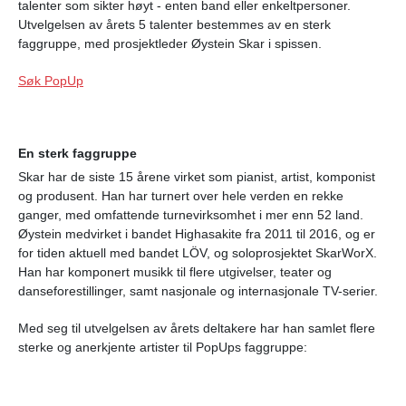
talenter som sikter høyt - enten band eller enkeltpersoner.
Utvelgelsen av årets 5 talenter bestemmes av en sterk
faggruppe, med prosjektleder Øystein Skar i spissen.
Søk PopUp
En sterk faggruppe
Skar har d
e siste 15 årene virket som pianist, artist, komponist
og produsent. Han har turnert over hele verden en rekke
ganger, med omfattende turnevirksomhet i mer enn 52 land.
Øystein medvirket i bandet Highasakite fra 2011 til 2016, og er
for tiden aktuell med bandet LÖV, og soloprosjektet SkarWorX.
Han har komponert musikk til flere utgivelser, teater og
danseforestillinger, samt nasjonale og internasjonale TV-serier.
Med seg til utvelgelsen av årets deltakere har han samlet flere
sterke og anerkjente artister til PopUps faggruppe: