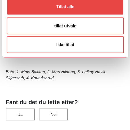
både får og skaper like muligheter for alle.
Tillat alle
Vil du søke PopUp?
Les mer om hvordan du kan søke her
eller
tillat utvalg
ta kontakt med Øystein på epost:
oystein.skar@talentnorge.no
.
Søknadsfrist er 1. juni 2023.
Ikke tillat
Les intervju med prosjektleder Øystein Skar
her.
Foto: 1. Mats Bakken, 2. Mari Hildung, 3. Leikny Havik
Skjærseth, 4. Knut Åserud.
Fant du det du lette etter?
Ja
Nei