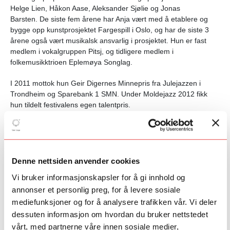
Helge Lien, Håkon Aase, Aleksander Sjølie og Jonas
Barsten. De siste fem årene har Anja vært med å etablere og
bygge opp kunstprosjektet Fargespill i Oslo, og har de siste 3
årene også vært musikalsk ansvarlig i prosjektet. Hun er fast
medlem i vokalgruppen Pitsj, og tidligere medlem i
folkemusikktrioen Eplemøya Songlag.
I 2011 mottok hun Geir Digernes
Minnepris
fra Julejazzen i
Trondheim og Sparebank 1 SMN. Under Moldejazz 2012 fikk
hun tildelt festivalens egen talentpris.
Jakop Janssønn
Denne nettsiden anvender cookies
Jakop Janssønn er komponist og slagverker oppvokst i Tromsø.
Vi bruker informasjonskapsler for å gi innhold og
Utdannet i utøvende jazz med videreutdanning i komposisjon fra
annonser et personlig preg, for å levere sosiale
Norges Musikkhøgskole.
mediefunksjoner og for å analysere trafikken vår. Vi deler
Jakop Janssønn ansees å være en av de mest etterspurte
dessuten informasjon om hvordan du bruker nettstedet
unge slagverkene i sin generasjo,n og regnes å være en av de
vårt, med partnerne våre innen sosiale medier,