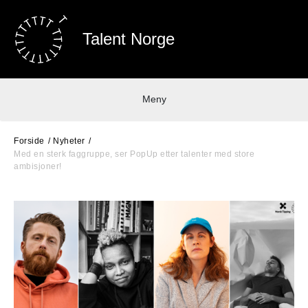
Talent Norge
Meny
Forside
Nyheter
Med en sterk faggruppe, ser PopUp etter talenter med store
ambisjoner!