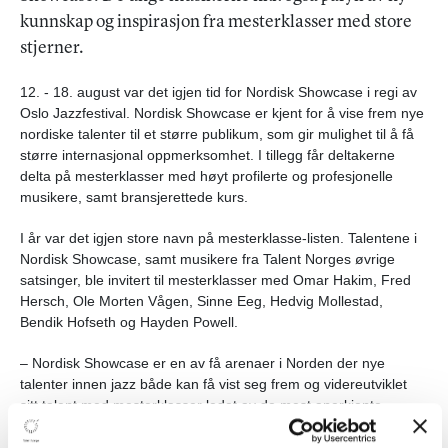
kunnskap og inspirasjon fra mesterklasser med store
stjerner.
12. - 18. august var det igjen tid for Nordisk Showcase i regi av
Oslo Jazzfestival. Nordisk Showcase er kjent for å vise frem nye
nordiske talenter til et større publikum, som gir mulighet til å få
større internasjonal oppmerksomhet. I tillegg får deltakerne
delta på mesterklasser med høyt profilerte og profesjonelle
musikere, samt bransjerettede kurs.
I år var det igjen store navn på mesterklasse-listen. Talentene i
Nordisk Showcase, samt musikere fra Talent Norges øvrige
satsinger, ble invitert til mesterklasser med Omar Hakim, Fred
Hersch, Ole Morten Vågen, Sinne Eeg, Hedvig Mollestad,
Bendik Hofseth og Hayden Powell.
– Nordisk Showcase er en av få arenaer i Norden der nye
talenter innen jazz både kan få vist seg frem og videreutviklet
sitt talent med mesterklasser ledet av de mest anerkjente
jazzmusikere, sier festivalsjef Edvard Askeland.