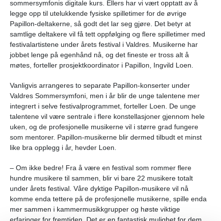
sommersymfonis digitale kurs. Ellers har vi vært opptatt av å
legge opp til utelukkende fysiske spilletimer for de øvrige
Papillon-deltakerne, så godt det lar seg gjøre. Det betyr at
samtlige deltakere vil få tett oppfølging og flere spilletimer med
festivalartistene under årets festival i Valdres. Musikerne har
jobbet lenge på egenhånd nå, og det fineste er tross alt å
møtes, forteller prosjektkoordinator i Papillon, Ingvild Loen.
Vanligvis arrangeres to separate Papillon-konserter under
Valdres Sommersymfoni, men i år blir de unge talentene mer
integrert i selve festivalprogrammet, forteller Loen. De unge
talentene vil være sentrale i flere konstellasjoner gjennom hele
uken, og de profesjonelle musikerne vil i større grad fungere
som mentorer. Papillon-musikerne blir dermed tilbudt et minst
like bra opplegg i år, hevder Loen.
– Om ikke bedre! Fra å være en festival som rommer flere
hundre musikere til sammen, blir vi bare 22 musikere totalt
under årets festival. Våre dyktige Papillon-musikere vil nå
komme enda tettere på de profesjonelle musikerne, spille enda
mer sammen i kammermusikkgrupper og høste viktige
erfaringer for fremtiden. Det er en fantastisk mulighet for dem,