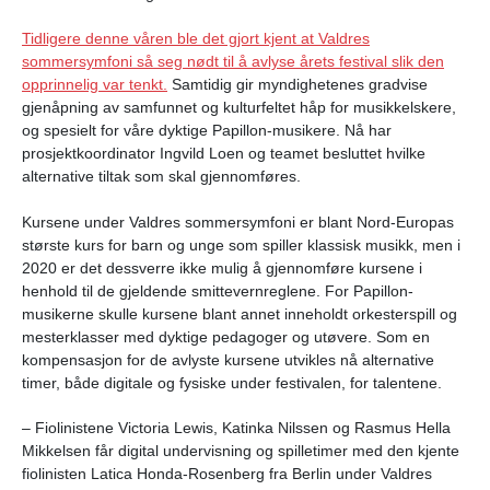
Tidligere denne våren ble det gjort kjent at Valdres
sommersymfoni så seg nødt til å avlyse årets festival slik den
opprinnelig var tenkt.
Samtidig gir myndighetenes gradvise
gjenåpning av samfunnet og kulturfeltet håp for musikkelskere,
og spesielt for våre dyktige Papillon-musikere. Nå har
prosjektkoordinator Ingvild Loen og teamet besluttet hvilke
alternative tiltak som skal gjennomføres.
Kursene under Valdres sommersymfoni er blant Nord-Europas
største kurs for barn og unge som spiller klassisk musikk, men i
2020 er det dessverre ikke mulig å gjennomføre kursene i
henhold til de gjeldende smittevernreglene. For Papillon-
musikerne skulle kursene blant annet inneholdt orkesterspill og
mesterklasser med dyktige pedagoger og utøvere. Som en
kompensasjon for de avlyste kursene utvikles nå alternative
timer, både digitale og fysiske under festivalen, for talentene.
– Fiolinistene Victoria Lewis, Katinka Nilssen og Rasmus Hella
Mikkelsen får digital undervisning og spilletimer med den kjente
fiolinisten Latica Honda-Rosenberg fra Berlin under Valdres