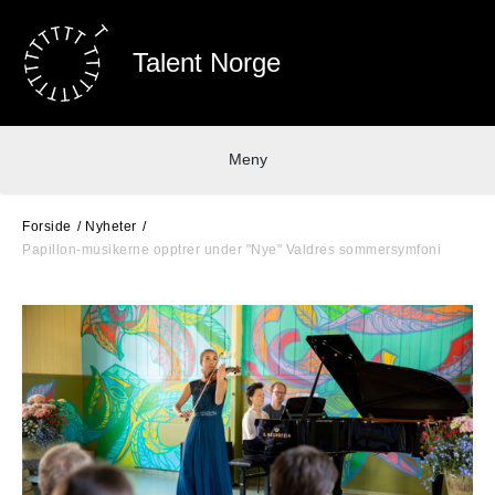
Talent Norge
Meny
Forside
Nyheter
Papillon-musikerne opptrer under "Nye" Valdres sommersymfoni