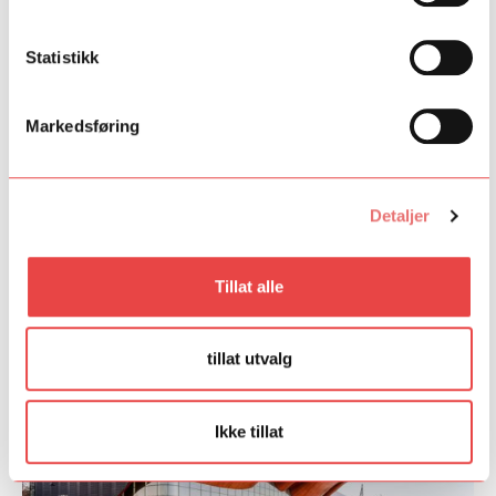
Ingrid Ose, Maria Ose (fløyte), Emilie Ravn Jensen (horn),
Solveig Skogdal (fagott) og Johanna Ander Ljung (harpe)
Statistikk
Fant du det du lette etter?
Markedsføring
Ja
Nei
Detaljer
Tillat alle
tillat utvalg
Ikke tillat