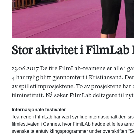
Stor aktivitet i FilmLa
23.06.2017 De fire FilmLab-teamene er alle i g
4 har nylig blitt gjennomført i Kristiansand. D
av spillefilmprosjektene. To av prosjektene har 
filminstitutt. Nå søker FilmLab deltagere til nyt
Internasjonale festivaler
Teamene i FilmLab har vært synlige internasjonalt den sist
filmfestivalen i Cannes, hvor FimlLAb hadde et felles arr
svenske talentutviklingsprogrammer under overskriften “S