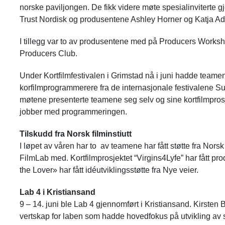
norske paviljongen. De fikk videre møte spesialinviterte gj
Trust Nordisk og produsentene Ashley Horner og Katja Ad
I tillegg var to av produsentene med på Producers Worksh
Producers Club.
Under Kortfilmfestivalen i Grimstad nå i juni hadde team
korfilmprogrammerere fra de internasjonale festivalene
møtene presenterte teamene seg selv og sine kortfilmprosj
jobber med programmeringen.
Tilskudd fra Norsk filminstiutt
I løpet av våren har to av teamene har fått støtte fra Norsk f
FilmLab med. Kortfilmprosjektet “Virgins4Lyfe” har fått pr
the Lover» har fått idéutviklingsstøtte fra Nye veier.
Lab 4 i Kristiansand
9 – 14. juni ble Lab 4 gjennomført i Kristiansand. Kirste
vertskap for laben som hadde hovedfokus på utvikling av 