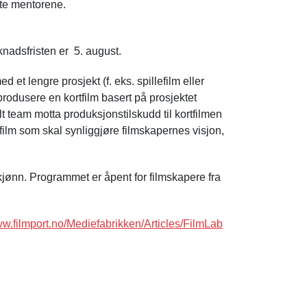
te mentorene.
nadsfristen er 5. august.
t lengre prosjekt (f. eks. spillefilm eller
rodusere en kortfilm basert på prosjektet
elt team motta produksjonstilskudd til kortfilmen
tfilm som skal synliggjøre filmskapernes visjon,
kjønn. Programmet er åpent for filmskapere fra
w.filmport.no/Mediefabrikken/Articles/FilmLab