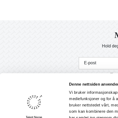
M
Hold deg
E-post
J
Denne nettsiden anvende
Vi bruker informasjonskapsl
mediefunksjoner og for å a
bruker nettstedet vårt, me
Nyheter
som kan kombinere den med 
English
har samlet inn gjennom din