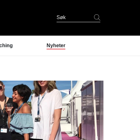
Søk
ching
Nyheter
er coaching?
ndres erfaringer
coaching
 er coachene?
u prøve coaching? /
lding