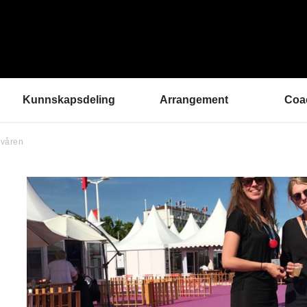
Kunnskapsdeling
Arrangement
Coa
 våren
Kunnskapsbank
ArtEx Fagsamlinger
Hva 
Hør a
Verktøykasse
Kulturytring 2025
med 
Se en gang til - bedre
rekrutteringsprosesser
Hvem
Klangbunn – verktøy
Vil d
for bærekraftige
Påme
prestasjonsmiljøer
Podkast
Helsetilbudet
Sammen om like muligheter