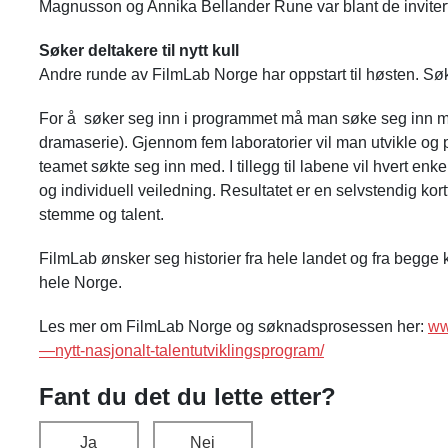
Magnusson og Annika Bellander Rune var blant de inviter
Søker deltakere til nytt kull
Andre runde av FilmLab Norge har oppstart til høsten. Søk
For å søker seg inn i programmet må man søke seg inn med e
dramaserie). Gjennom fem laboratorier vil man utvikle og p
teamet søkte seg inn med. I tillegg til labene vil hvert enk
og individuell veiledning. Resultatet er en selvstendig kor
stemme og talent.
FilmLab ønsker seg historier fra hele landet og fra begge 
hele Norge.
Les mer om FilmLab Norge og søknadsprosessen her:
ww
—nytt-nasjonalt-talentutviklingsprogram/
Fant du det du lette etter?
Ja
Nei