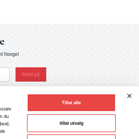
ge
nt Norge!
g her
Tillat alle
osiale
an du
tillat utvalg
beid,
Følg oss
 de
Facebook