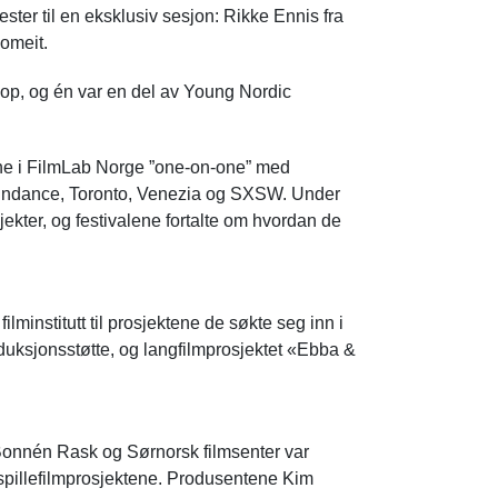
ester til en eksklusiv sesjon: Rikke Ennis fra
omeit.
op, og én var en del av Young Nordic
ene i FilmLab Norge ”one-on-one” med
 Sundance, Toronto, Venezia og SXSW. Under
ekter, og festivalene fortalte om hvordan de
ilminstitutt til prosjektene de søkte seg inn i
oduksjonsstøtte, og langfilmprosjektet «Ebba &
n Bonnén Rask og Sørnorsk filmsenter var
spillefilmprosjektene. Produsentene Kim