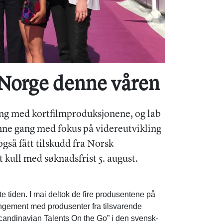
b Norge denne våren
ang med kortfilmproduksjonene, og lab
enne gang med fokus på videreutvikling
også fått tilskudd fra Norsk
t kull med søknadsfrist 5. august.
e tiden. I mai deltok de fire produsentene på
angement med produsenter fra tilsvarende
candinavian Talents On the Go” i den svensk-