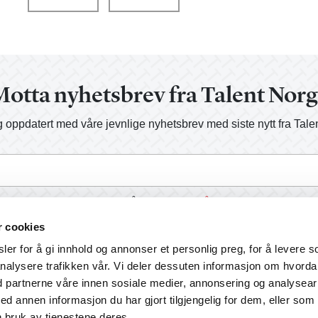
otta nyhetsbrev fra Talent Nor
 oppdatert med våre jevnlige nyhetsbrev med siste nytt fra Tale
a, send meg informasjon på e-post.
Les vår personvernerklærin
r cookies
er for å gi innhold og annonser et personlig preg, for å levere s
nalysere trafikken vår. Vi deler dessuten informasjon om hvord
d partnerne våre innen sosiale medier, annonsering og analysear
annen informasjon du har gjort tilgjengelig for dem, eller som
 bruk av tjenestene deres.