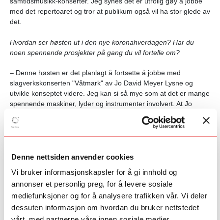
samtidsmusikk-konserter. Jeg synes det er utrolig gøy å jobbe
med det repertoaret og tror at publikum også vil ha stor glede av
det.
Hvordan ser høsten ut i den nye koronahverdagen? Har du
noen spennende prosjekter på gang du vil fortelle om?
– Denne høsten er det planlagt å fortsette å jobbe med
slagverkskonserten "Våtmark" av Jo David Meyer Lysne og
utvikle konseptet videre. Jeg kan si så mye som at det er mange
spennende maskiner, lyder og instrumenter involvert. At Jo
David har bygget dette selv, synes jeg fortsatt er utrolig. Vi
jobber også med å gjøre deler av prosjektet om til en
barneforestilling. Ellers er forberedelsene til en plateinnspilling
med Ann-Jorik Henriksen i gang, et prosjekt vi blant annet fikk
støtte fra sametinget for. Vi skal til studio i Oktober og musikken
Denne nettsiden anvender cookies
er en blanding av folkeviser, joiker og julesanger. Ellers nærmer
Vi bruker informasjonskapsler for å gi innhold og
det seg konsert med en av mine grupper, "Ensemble
annonser et personlig preg, for å levere sosiale
Wirakocha" på sentralen den 23.08. Ensemblet spiller
mediefunksjoner og for å analysere trafikken vår. Vi deler
latinamerikansk tidlig- og barokkmusikk. I denne konserten
presenterer vi sanger fra "Codex Trujillo del Perú", en samling
dessuten informasjon om hvordan du bruker nettstedet
av peruanske sanger fra det 18. århundret. Historien bak denne
vårt, med partnerne våre innen sosiale medier,