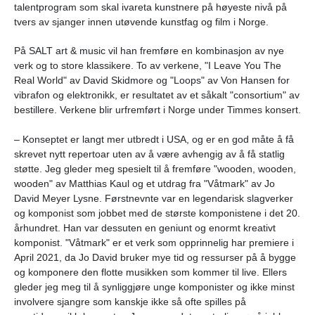
talentprogram som skal
ivareta kunstnere på høyeste nivå på
tvers av sjanger innen utøvende kunstfag og film i
Norge.
På SALT art & music vil han fremføre en kombinasjon av nye
verk og to store klassikere. To av verkene, "I Leave You The
Real World" av David Skidmore og "Loops" av Von Hansen for
vibrafon og elektronikk, er resultatet av et såkalt "consortium" av
bestillere. Verkene blir urfremført i Norge under Timmes konsert.
– Konseptet er langt mer utbredt i USA, og er en god måte å få
skrevet nytt repertoar uten av å være avhengig av å få statlig
støtte. Jeg gleder meg spesielt til å fremføre "wooden, wooden,
wooden" av Matthias Kaul og et utdrag fra "Våtmark" av Jo
David Meyer Lysne. Førstnevnte var en legendarisk slagverker
og komponist som jobbet med de største komponistene i det 20.
århundret. Han var dessuten en geniunt og enormt kreativt
komponist. "Våtmark" er et verk som opprinnelig har premiere i
April 2021, da Jo David bruker mye tid og ressurser på å bygge
og komponere den flotte musikken som kommer til live. Ellers
gleder jeg meg til å synliggjøre unge komponister og ikke minst
involvere sjangre som kanskje ikke så ofte spilles på