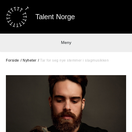
Talent Norge
Meny
Forside
Nyheter
Tar for seg nye stemmer i slagmusikken