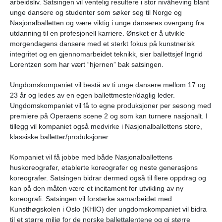
arbeidsliv. Satsingen vil ventelig resultere i stor nivåheving blant
unge dansere og studenter som søker seg til Norge og
Nasjonalballetten og være viktig i unge danseres overgang fra
utdanning til en profesjonell karriere. Ønsket er å utvikle
morgendagens dansere med et sterkt fokus på kunstnerisk
integritet og en gjennomarbeidet teknikk, sier ballettsjef Ingrid
Lorentzen som har vært “hjernen” bak satsingen.
Ungdomskompaniet vil bestå av ti unge dansere mellom 17 og
23 år og ledes av en egen ballettmester/daglig leder.
Ungdomskompaniet vil få to egne produksjoner per sesong med
premiere på Operaens scene 2 og som kan turnere nasjonalt. I
tillegg vil kompaniet også medvirke i Nasjonalballettens store,
klassiske balletter/produksjoner.
Kompaniet vil få jobbe med både Nasjonalballettens
huskoreografer, etablerte koreografer og neste generasjons
koreografer. Satsingen bidrar dermed også til flere oppdrag og
kan på den måten være et incitament for utvikling av ny
koreografi. Satsingen vil forsterke samarbeidet med
Kunsthøgskolen i Oslo (KHIO) der ungdomskompaniet vil bidra
til et større miljø for de norske ballettalentene og gi større