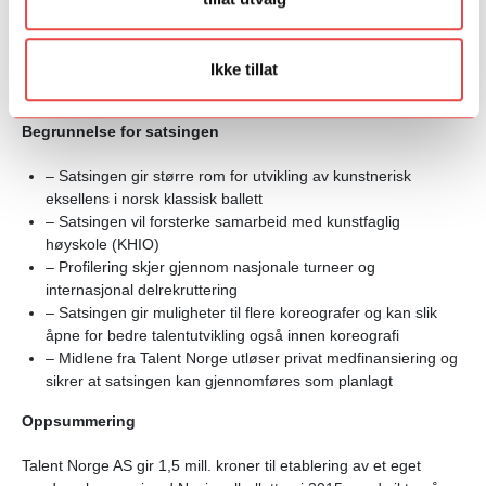
oppmerksomhet og mer interesse for kunstformen blant små og
store publikummere. Satsingen kan inspirere og eventuelt ses i
sammenheng med arbeidet som foregår ved de regionale
Ikke tillat
dansesentrene rundt om i landet.
Begrunnelse for satsingen
– Satsingen gir større rom for utvikling av kunstnerisk
eksellens i norsk klassisk ballett
– Satsingen vil forsterke samarbeid med kunstfaglig
høyskole (KHIO)
– Profilering skjer gjennom nasjonale turneer og
internasjonal delrekruttering
– Satsingen gir muligheter til flere koreografer og kan slik
åpne for bedre talentutvikling også innen koreografi
– Midlene fra Talent Norge utløser privat medfinansiering og
sikrer at satsingen kan gjennomføres som planlagt
Oppsummering
Talent Norge AS gir 1,5 mill. kroner til etablering av et eget