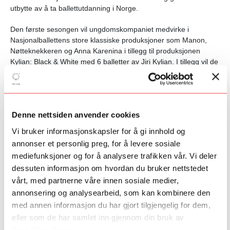
utbytte av å ta ballettutdanning i Norge.
Den første sesongen vil ungdomskompaniet medvirke i
Nasjonalballettens store klassiske produksjoner som Manon,
Nøtteknekkeren og Anna Karenina i tillegg til produksjonen
Kylian: Black & White med 6 balletter av Jiri Kylian. I tillegg vil de
våren 2016 ha sin første egne premiere på Scene 2 med egen
signatur, internasjonalt repertoar og ny norsk koreografi.
Ungdomskompaniet vil samarbeide med Olympiatoppen og
Denne nettsiden anvender cookies
bidra til “Learn and share” programmet for tverrfaglig utvikling
av prestasjoner og prestasjonskultur i forbindelse med
Vi bruker informasjonskapsler for å gi innhold og
ungdoms-OL på Lillehammer i 2016.
annonser et personlig preg, for å levere sosiale
mediefunksjoner og for å analysere trafikken vår. Vi deler
Kunstfaglig vurdering
dessuten informasjon om hvordan du bruker nettstedet
Nasjonalballetten er Norges eneste profesjonelle ballettkompani
vårt, med partnerne våre innen sosiale medier,
og har etter hvert opparbeidet seg et solid internasjonalt ry.
annonsering og analysearbeid, som kan kombinere den
Dagens situasjon er at kompaniet innenfor de nærmeste årene
med annen informasjon du har gjort tilgjengelig for dem,
vil stå foran utskiftninger, da en kjernegruppe av
eller som de har samlet inn gjennom din bruk av
Nasjonalballettens dansere vil gå av med pensjon. For
tjenestene deres.