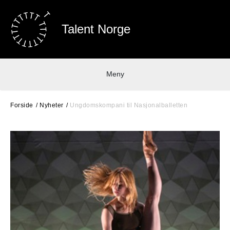
Talent Norge
Meny
Forside
Nyheter
Ungdomskompani til Nasjonalballetten