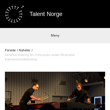
Talent Norge
Meny
Forside
Nyheter
Verdifull erfaring for Crescendo under Rosendal
Kammermusikkfestival