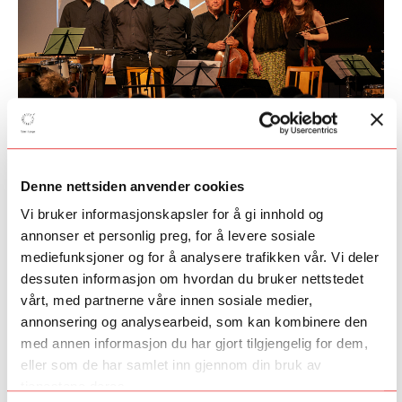
Les mer om programmet
her.
Denne nettsiden anvender cookies
Vi bruker informasjonskapsler for å gi innhold og
Foto: Jørn Pedersen
annonser et personlig preg, for å levere sosiale
Fant du det du lette etter?
mediefunksjoner og for å analysere trafikken vår. Vi deler
dessuten informasjon om hvordan du bruker nettstedet
Ja
Nei
vårt, med partnerne våre innen sosiale medier,
annonsering og analysearbeid, som kan kombinere den
med annen informasjon du har gjort tilgjengelig for dem,
eller som de har samlet inn gjennom din bruk av
tjenestene deres.