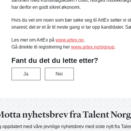
sammen med Kunsthøgskolen i Oslo, Norges musikkhøgsk
har derfor en godt sikret økonomi.
Hvis du vet om noen som bør søke seg til ArtEx setter vi sto
snarest; det er et år til neste gang vi tar opp kandidater. 
Les mer om ArtEx på
www.artex.no
.
Gå direkte til registrering her
www.artex.no/signup
.
Fant du det du lette etter?
Ja
Nei
otta nyhetsbrev fra Talent Nor
 oppdatert med våre jevnlige nyhetsbrev med siste nytt fra Tale