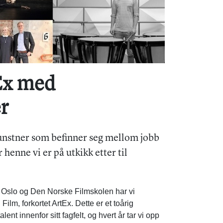
tEx med
r
kunstner som befinner seg mellom jobb
henne vi er på utkikk etter til
slo og Den Norske Filmskolen har vi
lm, forkortet ArtEx. Dette er et toårig
lent innenfor sitt fagfelt, og hvert år tar vi opp