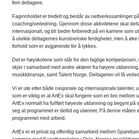
fem deltagere.
Faginnholdet er tredelt og består av nettverkssamlinger på
coaching/veiledning. Gjennom disse aktivitetene skal delt
internasjonalt, og bli bedre forberedt på en karriere som u
å utvikle deltagernes kunstneriske ferdigheter, men å ø
forhold som er avgjørende for å lykkes.
Det er høyskolene som står for den faglige kompetansen, 
skjer i samarbeid med andre aktører fra høyere utdanning, i
musikkbransje, samt Talent Norge. Deltageren vil få veiled
Vi er ute etter både nasjonale og internasjonale talenter, 
som er viktig er at ArtEx skal fungere som en bro mellom 
ArtEx normalt ha fullført høyeste utdanning og begynt på s
seg at programmet er deltid og ulønnet. På denne måten e
programmet med arbeid.
ArtEx er et privat og offentlig samarbeid mellom Sparebank