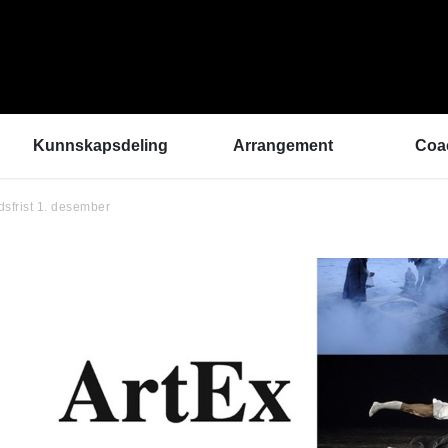
Kunnskapsdeling
Arrangement
Coa
dsfrist 1. desember
Kunnskapsbank
ArtEx Fagsamlinger
Hva 
Hør a
Verktøykasse
Kulturytring 2025
med 
Se en gang til - bedre
rekrutteringsprosesser
Hvem
Klangbunn – verktøy
Vil d
for bærekraftige
Påme
prestasjonsmiljøer
Podkast
Helsetilbudet
Sammen om like muligheter