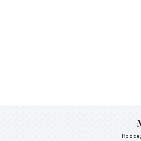
M
Hold deg