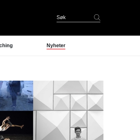
Søk
ching
Nyheter
er coaching?
ndres erfaringer
coaching
 er coachene?
u prøve coaching? /
lding