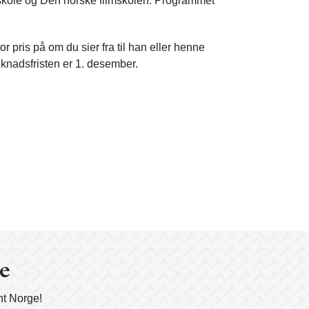
ole og Den norske filmskolen. Programmet
r pris på om du sier fra til han eller henne
Søknadsfristen er 1. desember.
ge
nt Norge!