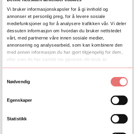
Vi bruker informasjonskapsler for å gi innhold og
Finansieringspartnere:
annonser et personlig preg, for å levere sosiale
mediefunksjoner og for å analysere trafikken vår. Vi deler
SpareBank 1 Nord-Norge Samfunnsløftet
dessuten informasjon om hvordan du bruker nettstedet
Foto: Mads Suhr Pettersen
vårt, med partnerne våre innen sosiale medier,
annonsering og analysearbeid, som kan kombinere den
Info
med annen informasjon du har gjort tilgjengelig for dem,
Sjanger
eller som de har samlet inn gjennom din bruk av
tjenestene deres.
Område
Sápmi / Nord-Norge
Samtykkevalg
Vedtatt
2025
Nødvendig
Periode
2025 - 2026
Egenskaper
Finansiering
Talent Norges tildeling
3 500 000
Statistikk
Private bidragsytere
3 500 000
Total støtte
7 000 000