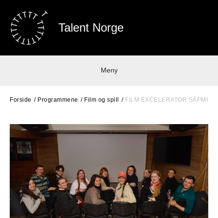
Talent Norge
Meny
Forside
Programmene
Film og spill
FILM EXCELERATOR SÁPMI