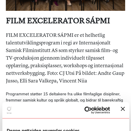
FILM EXCELERATOR SÁPMI
FILM EXCELERATOR SÁPMI er et helhetlig
talentutviklingsprogram i regi av Internasjonalt
Samisk Filminstitutt AS som styrker samisk film- og
TV-produksjon gjennom individuelt tilpasset
opplæring, praksisplasser, workshops og internasjonal
nettverksbygging. Foto: CJ Utsi På bildet: Andte Gaup
Jusso, Elli Sara Valkepa, Vincent Niia
Programmet støtter 15 deltakere fra ulike filmfaglige disipliner,
fremmer samisk kultur og språk globalt, og bidrar til bærekraftig
vekst i den samiske filmindustrien.
Målgruppen for FILM
EXCELERATOR SÁPMI er nye og etablerte filmskapere og
filmarbeidere fra Sápmi, innen alle filmfaglige disipliner.
Programmer har 15 deltakere årlig. Les mer
her
Denne nettsiden anvender cookies