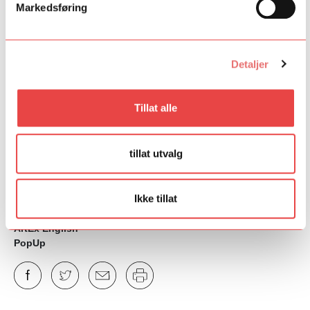
Markedsføring
Detaljer
Dans
Klassisk musikk
Tillat alle
Rytmisk musikk
Film og spill
Scene
tillat utvalg
Litteratur
Visuell kunst
Regionalt
Ikke tillat
Dirigentløftet
ArtEx
ArtEx English
PopUp