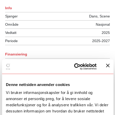
Info
Sjanger
Dans, Scene
Område
Nasjonal
Vedtatt
2025
Periode
2025-2027
Finansiering
Talent Norges tildeling
1 000 000 NOK
Private bidragsytere
4 400 000 NOK
Total støtte
5 400 000 NOK
Denne nettsiden anvender cookies
Vi bruker informasjonskapsler for å gi innhold og
annonser et personlig preg, for å levere sosiale
mediefunksjoner og for å analysere trafikken vår. Vi deler
dessuten informasjon om hvordan du bruker nettstedet
Dans