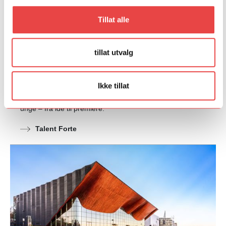
Tillat alle
tillat utvalg
Talent Forte
Talentprogrammet FORTE har fokus på talentutvikling
Ikke tillat
innen barn og unge-feltet. FORTE gir tre deltakere
mulighet til å utvikle et ferdig kunstnerisk verk for barn og
unge – fra idé til premiere.
Talent Forte