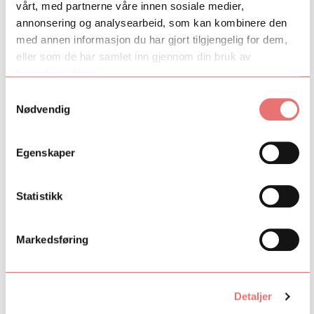
vårt, med partnerne våre innen sosiale medier,
Klassisk musikk
Rytmisk musikk
annonsering og analysearbeid, som kan kombinere den
Film og spill
med annen informasjon du har gjort tilgjengelig for dem,
Scene
eller som de har samlet inn gjennom din bruk av
Litteratur
tjenestene deres.
Visuell kunst
Regionalt
Samtykkevalg
Nødvendig
Dirigentløftet
ArtEx
ArtEx English
Egenskaper
PopUp
Statistikk
Markedsføring
Detaljer