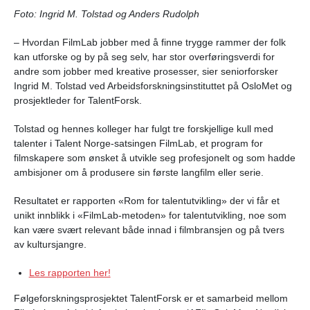
Foto: Ingrid M. Tolstad og Anders Rudolph
– Hvordan FilmLab jobber med å finne trygge rammer der folk
kan utforske og by på seg selv, har stor overføringsverdi for
andre som jobber med kreative prosesser, sier seniorforsker
Ingrid M. Tolstad ved Arbeidsforskningsinstituttet på OsloMet og
prosjektleder for TalentForsk.
Tolstad og hennes kolleger har fulgt tre forskjellige kull med
talenter i Talent Norge-satsingen FilmLab, et program for
filmskapere som ønsket å utvikle seg profesjonelt og som hadde
ambisjoner om å produsere sin første langfilm eller serie.
Resultatet er rapporten «Rom for talentutvikling» der vi får et
unikt innblikk i «FilmLab-metoden» for talentutvikling, noe som
kan være svært relevant både innad i filmbransjen og på tvers
av kultursjangre.
Les rapporten her!
Følgeforskningsprosjektet TalentForsk er et samarbeid mellom