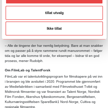
– Å bare si at «dette rommet er trygt» har jeg ingen tro på, slår
Anders Rudolph i Mediefabrikken fast.
tillat utvalg
– Men det er mulig å jobbe med rammene. Å tenke på hvordan
rommet ser ut før man setter igang prosessen som skal skje
der: At du ikke sitter med ryggen til eller står mens noen prater,
Ikke tillat
eller at det skjedde noe gøy eller lekent i inngangspartiet når du
ankom, sier han.
– Alle de tingene der har nemlig betydning. Bare at man snakker
om og passer på å styre rammene rundt manusrommet – følger
tida og lar alle komme til orde, for eksempel – bidrar til en god
prosess, mener Rudolph.
Om FilmLab og TalentForsk
FilmLab var et talentutviklingsprogram for filmskapere på vei inn
i bransjen og ble avsluttet i 2020. Programmet ble gjennomført
av Mediefabrikken i samarbeid med Filmveksthuset Tvibit og
Midtnorsk filmsenter og var finansiert av Talent Norge, Nordisk
Film Fonden, Akershus fylkeskommune, Bergesenstiftelsen,
Kulturnæringsstiftelsen SpareBank1 Nord-Norge, Cultiva og
regionale filmsentre.