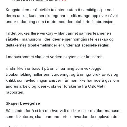
Kongstanken er å utvikle talentene uten å samtidig slipe ned
deres unike, kunstneriske egenart – slik mange opplever såvel
under utdanning som i møte med den etablerte filmbransjen.
Til det brukes flere verktøy – blant annet samles teamene i
såkalte «manusrom» der ideene gjennomgås i fellesskap og
deltakernes tilbakemeldinger er underlagt spesielle regler.
I manusrommet skal det verken skrytes eller kritiseres.
«Teknikken er basert på en tilnærming som vektlegger
tilbakemelding heller enn vurdering, og å unngå bruk av ros og
kritikk som avledningsmanøver når man ikke har noe å gi/si om
andres arbeid og ideer», skriver forskerne fra OsloMet i
rapporten.
Skaper bevegelse
Så i stedet for å si fra om hvorvidt de liker eller misliker manuset
som diskuteres, skal teamene fortelle hvordan de opplevde det: