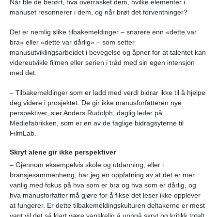
Når ble de berørt, hva overrasket dem, hvilke elementer i
manuset resonnerer i dem, og når brøt det forventninger?
Det er nemlig slike tilbakemeldinger – snarere enn «dette var
bra» eller «dette var dårlig» – som setter
manusutviklingsarbeidet i bevegelse og åpner for at talentet kan
videreutvikle filmen eller serien i tråd med sin egen intensjon
med det.
– Tilbakemeldinger som er ladd med verdi bidrar ikke til å hjelpe
deg videre i prosjektet. De gir ikke manusforfatteren nye
perspektiver, sier Anders Rudolph, daglig leder på
Mediefabrikken, som er en av de faglige bidragsyterne til
FilmLab.
Skryt alene gir ikke perspektiver
– Gjennom eksempelvis skole og utdanning, eller i
bransjesammenheng, har jeg en oppfatning av at det er mer
vanlig med fokus på hva som er bra og hva som er dårlig, og
hva manusforfatter må gjøre for å fikse det leser ikke opplever
at fungerer. Er dette tilbakemeldingskulturen deltakerne er mest
vant vil det så klart være vanskelig å unngå skryt og kritikk totalt,