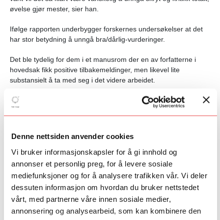
øvelse gjør mester, sier han.
Ifølge rapporten underbygger forskernes undersøkelser at det
har stor betydning å unngå bra/dårlig-vurderinger.
Det ble tydelig for dem i et manusrom der en av forfatterne i
hovedsak fikk positive tilbakemeldinger, men likevel lite
substansielt å ta med seg i det videre arbeidet.
«Veilederne har her ofte møtt spørsmål fra deltakerne om
«hvorfor det er så ille med ris og ros», og de har derfor vært
opptatt av å formidle nettopp det at denne type verdibaserte
vurderinger ikke kan brukes til noe i arbeidet med prosjektet,
Denne nettsiden anvender cookies
annet enn å bli litt lei seg eller glad i øyeblikket man får
Vi bruker informasjonskapsler for å gi innhold og
kommentarene», som det heter i rapporten.
annonser et personlig preg, for å levere sosiale
Å skape trygge rom
mediefunksjoner og for å analysere trafikken vår. Vi deler
Tolstad mener innsikten har overføringsverdi til mennesker i
dessuten informasjon om hvordan du bruker nettstedet
andre kreative prosesser enn film og tv.
vårt, med partnerne våre innen sosiale medier,
annonsering og analysearbeid, som kan kombinere den
– For alle som skal gi tilbakemelding kan det være verdt det å