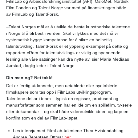
FilmLab og Arbeidsforskningsinstituttet (AFI), OsloMet. Nordisk
Film Fonden og Talent Norge var med på finansieringen både
av FilmLab og TalentForsk.
–Talent Norges mål er å utvikle de beste kunstneriske talentene
i Norge til å bli best i verden. Skal vi lykkes med det må vi
systematisk bygge kompetanse for å sikre en helhetlig
talentutvikling. TalentForsk er et ypperlig eksempel på dette og
rapporten «Rom for talentutvikling» er viktig og spennende
lesning alle våre satsinger kan dra nytte av, sier Maria Mediaas
Jørstad, daglig leder i Talent Norge.
Din mening? Nei takk!
Det er ferdig utdannede, men uetablerte eller nyetablerte
filmskapere som tas opp i FilmLabs utviklingsprogram.
Talentene deltar i team – typisk en regissør, produsent og
manusforfatter som sammen har en idè om en spillefilm, tv-serie
eller dokumentar – og skal både videreutvikle ideen og lage en
kortfilm som en del av FilmLab-løpet.
Les intervju med FilmLab-talentene Thea Hvistendahl og
Andrea Berentsen Ottmar
her.