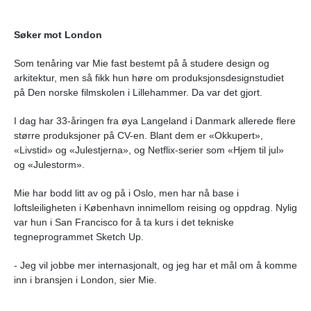
Søker mot London
Som tenåring var Mie fast bestemt på å studere design og
arkitektur, men så fikk hun høre om produksjonsdesignstudiet
på Den norske filmskolen i Lillehammer. Da var det gjort.
I dag har 33-åringen fra øya Langeland i Danmark allerede flere
større produksjoner på CV-en. Blant dem er «Okkupert»,
«Livstid» og «Julestjerna», og Netflix-serier som «Hjem til jul»
og «Julestorm».
Mie har bodd litt av og på i Oslo, men har nå base i
loftsleiligheten i København innimellom reising og oppdrag. Nylig
var hun i San Francisco for å ta kurs i det tekniske
tegneprogrammet Sketch Up.
- Jeg vil jobbe mer internasjonalt, og jeg har et mål om å komme
inn i bransjen i London, sier Mie.