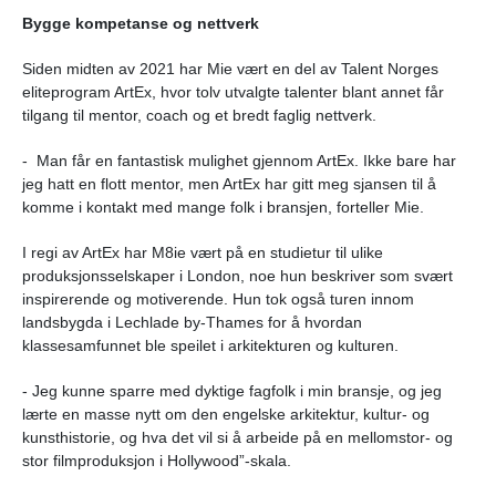
Bygge kompetanse og nettverk
Siden midten av 2021 har Mie vært en del av Talent Norges
eliteprogram ArtEx, hvor tolv utvalgte talenter blant annet får
tilgang til mentor, coach og et bredt faglig nettverk.
-
Man får en fantastisk mulighet gjennom ArtEx. Ikke bare har
jeg hatt en flott mentor, men ArtEx har gitt meg sjansen til å
komme i kontakt med mange folk i bransjen, forteller Mie.
I regi av ArtEx har M8ie vært på en studietur til ulike
produksjonsselskaper i London, noe hun beskriver som svært
inspirerende og motiverende. Hun tok også turen innom
landsbygda i Lechlade by-Thames for å hvordan
klassesamfunnet ble speilet i arkitekturen og kulturen.
- Jeg kunne sparre med dyktige fagfolk i min bransje, og jeg
lærte en masse nytt om den engelske arkitektur, kultur- og
kunsthistorie, og hva det vil si å arbeide på en mellomstor- og
stor filmproduksjon i Hollywood”-skala.