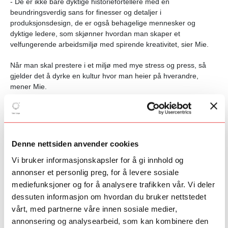
- De er ikke bare dyktige historiefortellere med en
beundringsverdig sans for finesser og detaljer i
produksjonsdesign, de er også behagelige mennesker og
dyktige ledere, som skjønner hvordan man skaper et
velfungerende arbeidsmiljø med spirende kreativitet, sier Mie.
Når man skal prestere i et miljø med mye stress og press, så
gjelder det å dyrke en kultur hvor man heier på hverandre,
mener Mie.
- Selv har jeg jobbet mye med å feire de individuelle seirene og
det vi får til som team.
Denne nettsiden anvender cookies
Trives i bakgrunnen
Vi bruker informasjonskapsler for å gi innhold og
annonser et personlig preg, for å levere sosiale
Som produksjonsdesigner er det Mies ansvar å skape
mediefunksjoner og for å analysere trafikken vår. Vi deler
omgivelsene og sørge for at det visuelle harmonerer med
dessuten informasjon om hvordan du bruker nettstedet
handlingen. Hun leder et team som skal sette i stand kulisser og
vårt, med partnerne våre innen sosiale medier,
scener, lyssetting og fargespill. Egentlig alt vi ser på skjermen,
annonsering og analysearbeid, som kan kombinere den
men som vi kanskje ikke tenker over. Det siste synes Mie er helt