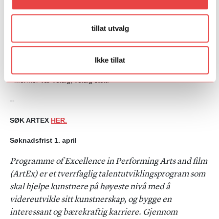
Hun liker å bruke sterke farger, og synes det er gøy med de
tillat utvalg
små detaljene som bidrar til den rette helheten. Da hun var set
dresser i «Hjem til jul» tok hun med seg julepynt fra sin egen
mormor Else for å pynte opp i hovedpersonen Johannes
Ikke tillat
leilighet.
- Mormor var veldig, veldig stolt!
--
SØK ARTEX
HER.
Søknadsfrist 1. april
Programme of Excellence in Performing Arts and film
(ArtEx) er et tverrfaglig talentutviklingsprogram som
skal hjelpe kunstnere på høyeste nivå med å
videreutvikle sitt kunstnerskap, og bygge en
interessant og bærekraftig karriere. Gjennom