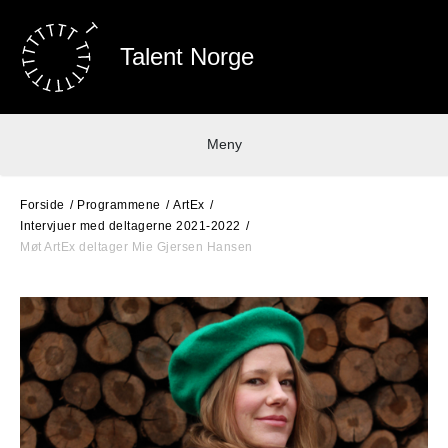
Talent Norge
Meny
Forside
Programmene
ArtEx
Intervjuer med deltagerne 2021-2022
Møt ArtEx deltager Mie Gjersen Hansen