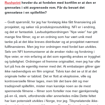
Rushprint
hevder du at fordelen med kortfilm er at den er
grenseløs i sitt avgrensede rom. Får du bevart det
grenseløse i en spillefilm?
– Godt spørsmål, for jeg har foreløpig ikke fått finansiering på
prosjektet, og søker nå produksjonsutvikling. NFI er i endring,
og det er fantastisk
.
Lavbudsjettsordningen ”Nye veier” har gitt
mange fine filmer, og er en ordning som har vært unik med
tanke på at det ikke kreves distributør og at prosjektet nærmest
fullfinansieres. Men jeg tror ordningen med fordel kan utvikles.
Selv om NFI kommuniserer at de ønsker risiko og forskning i
Nye veier, er min erfaring at det som egentlig ønskes er trygghet
og tydelighet. Ordningen vil fremme originalitet, men jeg har ofte
lurt på hva de egentlig mener med det. At embalasjen glitrer gjør
ikke nødvendigvis en film original. Tidvis kan det se ut til at det
originale heller er tabloid. Det er flott at eksplosive, ville og
kontroversielle filmer lages, men blir det bare dét og mer
tradisjonell spillefilm, mister man kanskje noen av de mest
spennende filmene – filmer som forteller noe mer gjenkjennelig
på en rå, sterk, utfordrende eller annerledes måte.Dette feltet
har kan potensielt utvikles i Norge, tror jeg. Tilsynelatende ikke-