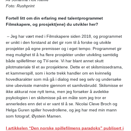
Foto: Rushprint
Fortell litt om din erfaring med talentprogrammet
Filmskapere, og prosjekt(ene) du utvikler her?
– Jeg har vært med i Filmskapere siden 2018, og programmet
er unikt i den forstand at det gir rom til å forske og utvikle
prosjekter på egne premisser og i eget tempo. Programmet gir
meg mulighet til å ha flere prosjekter under utvikling samtidig
både spillefilmer og TV-serie. Vi har blant annet skutt
pilotmateriale til et av prosjektene. Dette er et skilsmissedrama,
et kammerspill, som i korte trekk handler om en kvinnelig
hovedkarakter som må gå i dialog med seg selv og undersøke
sine ubevisste mønstre gjennom et samlivsbrudd. Skilsmisse er
ikke akkurat noe nytt tema, men jeg forsøker å avdekke
psykologien i en skilsmisse på en måte som jeg tror er
annerledes enn det vi er vant til å se. Nicolai Cleve Broch og
Helga Guren spiller hovedrollene, og jeg har med min mann
som fotograf, Øystein Mamen.
I artikkelen “Den norske spillefilmens paradoks” publisert i