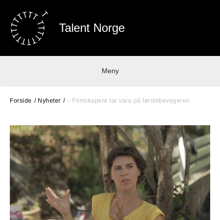
Talent Norge
Meny
Forside
Nyheter
– Filmskapere tar vare på førstebevegeren