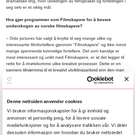
dramatiske ting, hvor utviklingen av filmspråket og fortellingen i
seg selv
er et viktig mål.
Hva gjør programmer som Filmskapere for å bevare
underskogen av norske filmskapere?
– Oslo pictures har valgt å knytte til seg mange ulike og
interessante filmfortellere gjennom ”Filmskapere” og ikke minst
mange spennende kvinnelige fortellere. Det som kanskje er
mest interessant og unikt med Filmskapere, er at det legger til
rette for å imøtekomme ulike kreative prosesser. Dette er en
sannere tilnærming til et kreativt utviklingsarbeid enn den man
tidvis kan møte i støtteordningene, der helt ulike prosjekter og
regissører med ulike arbeidsmetoder blir påtvunget de samme
utviklingsprosessene eller metodene for å pitche et prosjekt. Ved
å ikke kunne være sann mot egne kreative prosesser i møte
Denne nettsiden anvender cookies
med NFI, kan det bli sånn at filmskaperne prøver å holde på
gullet samtidig som de forsøker å overbevise det statlige
Vi bruker informasjonskapsler for å gi innhold og
apparatet om filmens verd
i. Hos Oslo pictures har jeg opplevd at
annonser et personlig preg, for å levere sosiale
det har vært stor tillit og nysgjerrighet fra første stund.
Thomas
mediefunksjoner og for å analysere trafikken vår. Vi deler
Robsahm har til enhver tid spurt: Hvordan jobber du? Hva
dessuten informasjon om hvordan du bruker nettstedet
trenger du? Hvordan kan vi legge til rette for at filmen skal bli