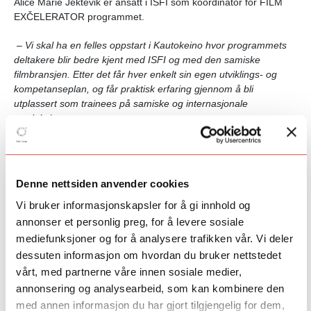
Alice Marie Jektevik er ansatt i ISFI som koordinator for FILM
EXČELERATOR programmet.
–
Vi skal ha en felles oppstart i Kautokeino hvor programmets
deltakere blir bedre kjent med ISFI og med den samiske
filmbransjen. Etter det får hver enkelt sin egen utviklings- og
kompetanseplan, og får praktisk erfaring gjennom å bli
utplassert som trainees på samiske og internasjonale
produksjoner.
Deltakerne får også mulighet til å bli med på reiser
internasjonalt.
Denne nettsiden anvender cookies
–
tillegg tar vi med deltakerne på filmfestivaler i Sápmi og i
utlandet, hvor de får bli kjent med internasjonal filmbransje og
Vi bruker informasjonskapsler for å gi innhold og
får knytte kontakter. Jeg oppfordrer alle som syns dette høres
annonser et personlig preg, for å levere sosiale
spennende ut til å søke
,sier Jektevik.
mediefunksjoner og for å analysere trafikken vår. Vi deler
dessuten informasjon om hvordan du bruker nettstedet
vårt, med partnerne våre innen sosiale medier,
annonsering og analysearbeid, som kan kombinere den
med annen informasjon du har gjort tilgjengelig for dem,