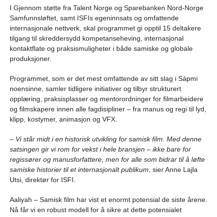
I Gjennom støtte fra Talent Norge og Sparebanken Nord-Norge
Samfunnsløftet, samt ISFIs egeninnsats og omfattende
internasjonale nettverk, skal programmet gi opptil 15 deltakere
tilgang til skreddersydd kompetanseheving, internasjonal
kontaktflate og praksismuligheter i både samiske og globale
produksjoner.
Programmet, som er det mest omfattende av sitt slag i Sápmi
noensinne, samler tidligere initiativer og tilbyr strukturert
opplæring, praksisplasser og mentorordninger for filmarbeidere
og filmskapere innen alle fagdisipliner – fra manus og regi til lyd,
klipp, kostymer, animasjon og VFX.
– Vi står midt i en historisk utvikling for samisk film. Med denne
satsingen gir vi rom for vekst i hele bransjen – ikke bare for
regissører og manusforfattere, men for alle som bidrar til å løfte
samiske historier til et internasjonalt publikum
, sier Anne Lajla
Utsi, direktør for ISFI.
Aaliyah – Samisk film har vist et enormt potensial de siste årene.
Nå får vi en robust modell for å sikre at dette potensialet