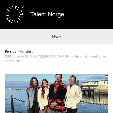
Talent Norge
Meny
Forside
Nyheter
ISFI lanserer FILM EXČELERATOR SÁPMI – et historisk talentløft for
samisk film