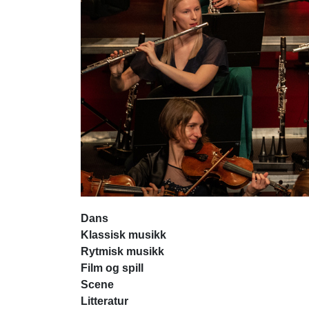
Talent Midt-Norge
Dirigentløftet
ArtEx
ArtEx English
PopUp
Dans
Klassisk musikk
Rytmisk musikk
Film og spill
Scene
Litteratur