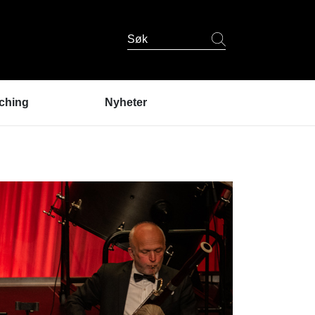
Søk
ching
Nyheter
er coaching?
ndres erfaringer
coaching
 er coachene?
u prøve coaching? /
lding