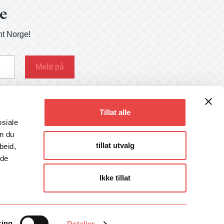
ge
nt Norge!
g her
Tillat alle
osiale
an du
tillat utvalg
beid,
Følg oss
 de
Facebook
Instagram
Ikke tillat
LinkedIn
Twitter
Talentpodden
ring
Detaljer