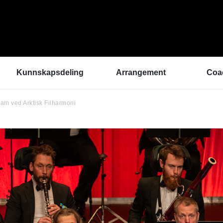
Kunnskapsdeling
Arrangement
Coa
am ved Arktisk Filharmoni
Kunnskapsbank
ArtEx Fagsamlinger
Hva 
Hør a
Verktøykasse
Kulturytring 2025
med 
Se en gang til - bedre
rekrutteringsprosesser
Hvem
Klangbunn – verktøy
Vil d
for bærekraftige
Påme
prestasjonsmiljøer
Podkast
Helsetilbudet
Sammen om like muligheter