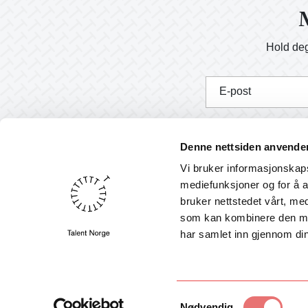
M
Hold deg
E-post
J
Denne nettsiden anvende
Vi bruker informasjonskapsl
mediefunksjoner og for å a
bruker nettstedet vårt, me
Nyheter
som kan kombinere den med 
English
har samlet inn gjennom din
Program- og søknadsportal
Søk ArtEx 2026-0267
Samtykkevalg
Nødvendig