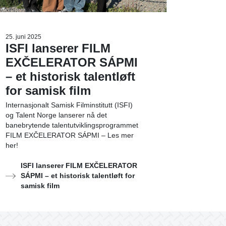
25. juni 2025
ISFI lanserer FILM
EXČELERATOR SÁPMI
– et historisk talentløft
for samisk film
Internasjonalt Samisk Filminstitutt (ISFI)
og Talent Norge lanserer nå det
banebrytende talentutviklingsprogrammet
FILM EXČELERATOR SÁPMI – Les mer
her!
ISFI lanserer FILM EXČELERATOR
SÁPMI – et historisk talentløft for
samisk film