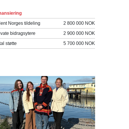
nansiering
lent Norges tildeling
2 800 000 NOK
ivate bidragsytere
2 900 000 NOK
tal støtte
5 700 000 NOK