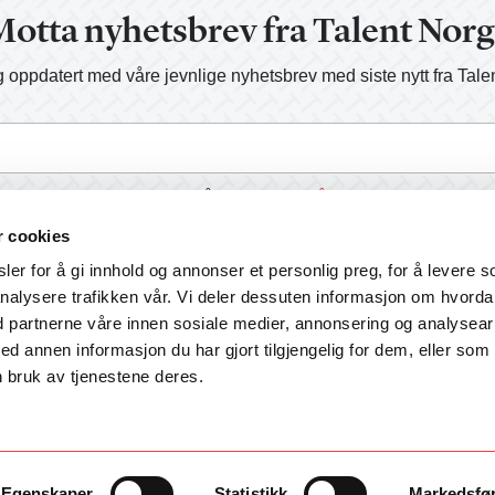
otta nyhetsbrev fra Talent Nor
 oppdatert med våre jevnlige nyhetsbrev med siste nytt fra Tale
a, send meg informasjon på e-post.
Les vår personvernerklærin
r cookies
er for å gi innhold og annonser et personlig preg, for å levere s
nalysere trafikken vår. Vi deler dessuten informasjon om hvord
d partnerne våre innen sosiale medier, annonsering og analysear
annen informasjon du har gjort tilgjengelig for dem, eller som
 bruk av tjenestene deres.
Egenskaper
Statistikk
Markedsfø