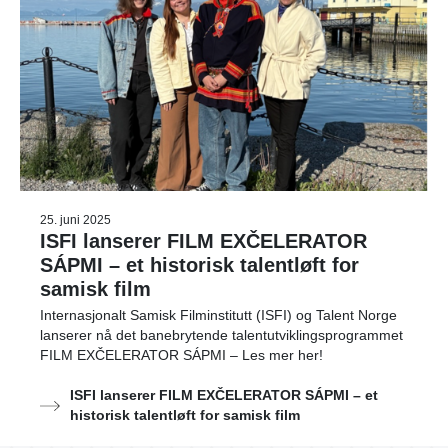
25. juni 2025
ISFI lanserer FILM EXČELERATOR
SÁPMI – et historisk talentløft for
samisk film
Internasjonalt Samisk Filminstitutt (ISFI) og Talent Norge
lanserer nå det banebrytende talentutviklingsprogrammet
FILM EXČELERATOR SÁPMI – Les mer her!
ISFI lanserer FILM EXČELERATOR SÁPMI – et
historisk talentløft for samisk film