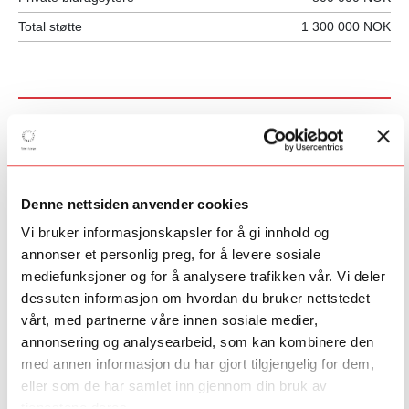
Total støtte
1 300 000 NOK
Dans
Klassisk musikk
Rytmisk musikk
Film og spill
Denne nettsiden anvender cookies
Scene
Vi bruker informasjonskapsler for å gi innhold og
Litteratur
annonser et personlig preg, for å levere sosiale
Visuell kunst
mediefunksjoner og for å analysere trafikken vår. Vi deler
Regionalt
Dirigentløftet
dessuten informasjon om hvordan du bruker nettstedet
ArtEx
vårt, med partnerne våre innen sosiale medier,
ArtEx English
annonsering og analysearbeid, som kan kombinere den
PopUp
med annen informasjon du har gjort tilgjengelig for dem,
eller som de har samlet inn gjennom din bruk av
tjenestene deres.