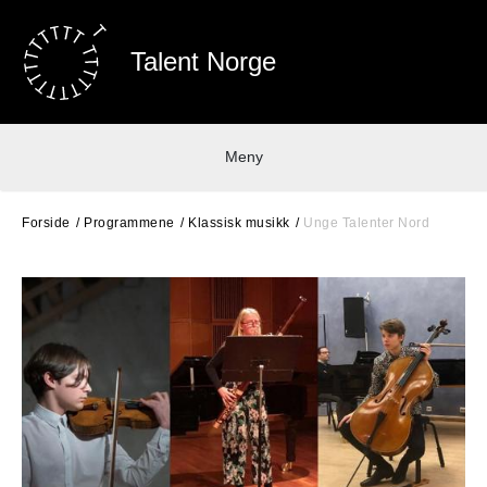
Talent Norge
Meny
Forside
Programmene
Klassisk musikk
Unge Talenter Nord