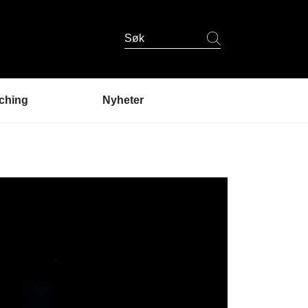
Søk
ching
Nyheter
er coaching?
ndres erfaringer
coaching
 er coachene?
u prøve coaching? /
lding