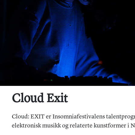
Cloud Exit
Cloud: EXIT er Insomniafestivalens talentprog
elektronisk musikk og relaterte kunstformer i