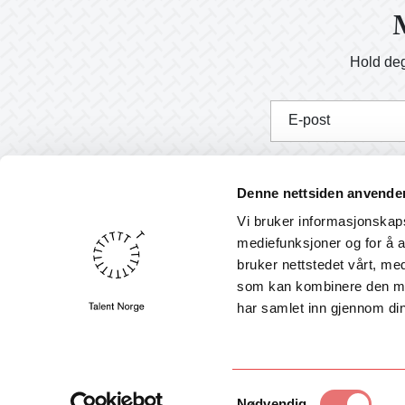
M
Hold deg
E-post
J
Denne nettsiden anvende
Vi bruker informasjonskapsl
mediefunksjoner og for å a
bruker nettstedet vårt, me
Nyheter
som kan kombinere den med 
English
har samlet inn gjennom din
Program- og søknadsportal
Søk ArtEx 2026-0267
Samtykkevalg
Nødvendig