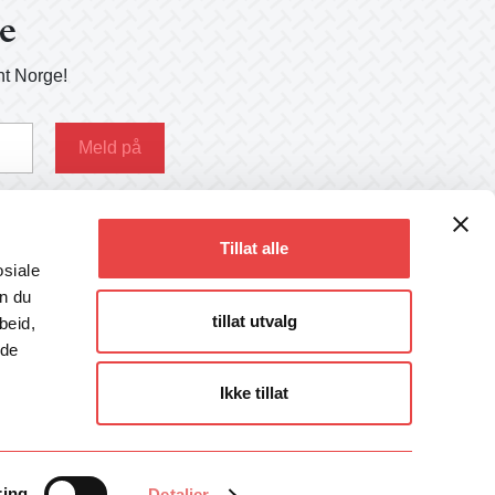
ge
nt Norge!
g her
Tillat alle
osiale
an du
tillat utvalg
beid,
Følg oss
 de
Facebook
Instagram
Ikke tillat
LinkedIn
Twitter
Talentpodden
ring
Detaljer