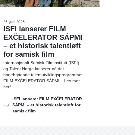
25. juni 2025
ISFI lanserer FILM
EXČELERATOR SÁPMI
– et historisk talentløft
for samisk film
Internasjonalt Samisk Filminstitutt (ISFI)
og Talent Norge lanserer nå det
banebrytende talentutviklingsprogrammet
FILM EXČELERATOR SÁPMI – Les mer
her!
ISFI lanserer FILM EXČELERATOR
SÁPMI – et historisk talentløft for
samisk film