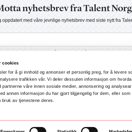
otta nyhetsbrev fra Talent Nor
 oppdatert med våre jevnlige nyhetsbrev med siste nytt fra Tale
a, send meg informasjon på e-post.
Les vår personvernerklærin
r cookies
er for å gi innhold og annonser et personlig preg, for å levere s
nalysere trafikken vår. Vi deler dessuten informasjon om hvord
d partnerne våre innen sosiale medier, annonsering og analysear
annen informasjon du har gjort tilgjengelig for dem, eller som
 bruk av tjenestene deres.
Egenskaper
Statistikk
Markedsfø