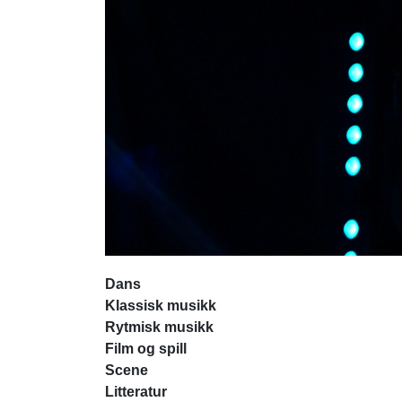
Talent Midt-Norge
Dirigentløftet
ArtEx
ArtEx English
PopUp
Dans
Klassisk musikk
Rytmisk musikk
Film og spill
Scene
Litteratur