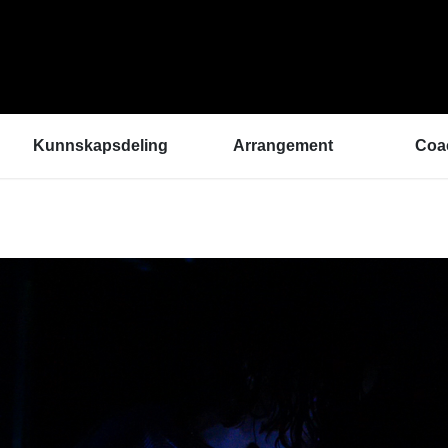
Kunnskapsdeling
Arrangement
Coa
Kunnskapsbank
ArtEx Fagsamlinger
Hva 
Hør a
Verktøykasse
Kulturytring 2025
med 
Se en gang til - bedre
rekrutteringsprosesser
Hvem
Klangbunn – verktøy
Vil d
for bærekraftige
Påme
prestasjonsmiljøer
Podkast
Helsetilbudet
Sammen om like muligheter