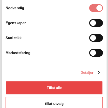
Samtykkevalg
Nødvendig
Egenskaper
Statistikk
Markedsføring
Kilden Diligens
Kilden Diligens er et flerårig talentprogram ved Kilden
Detaljer
teater- og konserthus for unge regissører, skuespillere,
musikere og sangere som ønsker å arbeide
tverrkunstnerisk.
Tillat alle
Kilden Diligens
tillat utvalg