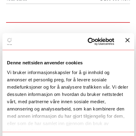
Dans
Klassisk musikk
Rytmisk musikk
Film og spill
Denne nettsiden anvender cookies
Scene
Litteratur
Vi bruker informasjonskapsler for å gi innhold og
Visuell kunst
annonser et personlig preg, for å levere sosiale
Regionalt
mediefunksjoner og for å analysere trafikken vår. Vi deler
Dirigentløftet
dessuten informasjon om hvordan du bruker nettstedet
ArtEx
vårt, med partnerne våre innen sosiale medier,
ArtEx English
PopUp
annonsering og analysearbeid, som kan kombinere den
med annen informasjon du har gjort tilgjengelig for dem,
eller som de har samlet inn gjennom din bruk av
tjenestene deres.