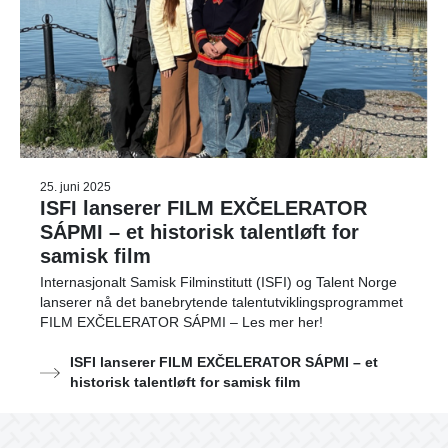
25. juni 2025
ISFI lanserer FILM EXČELERATOR
SÁPMI – et historisk talentløft for
samisk film
Internasjonalt Samisk Filminstitutt (ISFI) og Talent Norge
lanserer nå det banebrytende talentutviklingsprogrammet
FILM EXČELERATOR SÁPMI – Les mer her!
ISFI lanserer FILM EXČELERATOR SÁPMI – et
historisk talentløft for samisk film