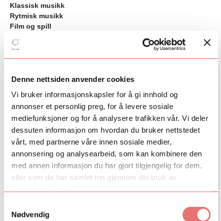
Klassisk musikk
Rytmisk musikk
Film og spill
Scene
Litteratur
Visuell kunst
Regionalt
Dirigentløftet
Denne nettsiden anvender cookies
ArtEx
Vi bruker informasjonskapsler for å gi innhold og
ArtEx English
annonser et personlig preg, for å levere sosiale
PopUp
mediefunksjoner og for å analysere trafikken vår. Vi deler
dessuten informasjon om hvordan du bruker nettstedet
vårt, med partnerne våre innen sosiale medier,
annonsering og analysearbeid, som kan kombinere den
med annen informasjon du har gjort tilgjengelig for dem,
eller som de har samlet inn gjennom din bruk av
tjenestene deres.
Samtykkevalg
Nødvendig