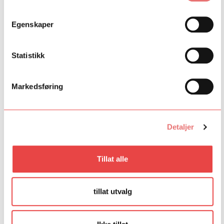
Egenskaper
Statistikk
26. juni 2026
Podcast: Hvem kan ta æren for
Joachim Trier?
Markedsføring
Talentutvikling nevnes ofte i bransjens festtaler, men betyr
det? Det blir både nerdete og interessant når to garvede
talentutviklere som Thomas Robsahm og Silje Riise Næss
Detaljer
møtes i denne podcasten.
Hvem kan ta æren for Joachim Trier?
Tillat alle
tillat utvalg