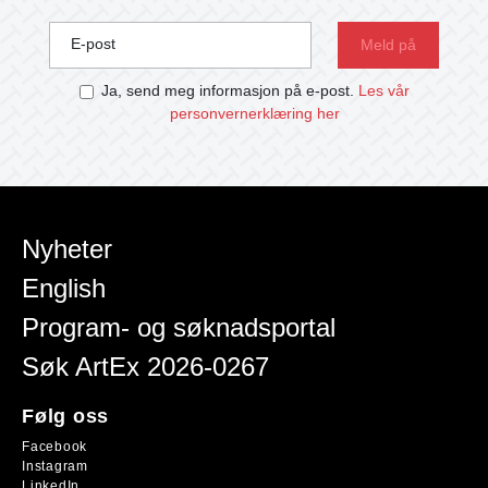
E-post
Ja, send meg informasjon på e-post.
Les vår
personvernerklæring her
Nyheter
English
Program- og søknadsportal
Søk ArtEx 2026-0267
Følg oss
Facebook
Instagram
LinkedIn