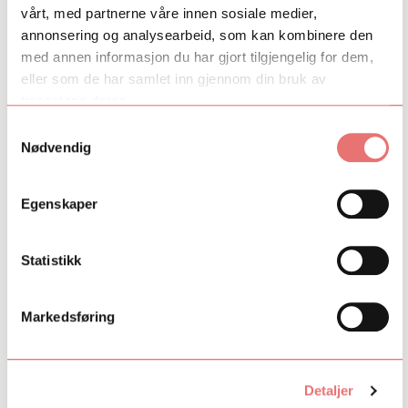
SF Studios, Oslo Pictures og REinvent Studios, matchet med
vårt, med partnerne våre innen sosiale medier,
tilskudd fra Talent Norge.
annonsering og analysearbeid, som kan kombinere den
med annen informasjon du har gjort tilgjengelig for dem,
Les mer om satsingen
her.
eller som de har samlet inn gjennom din bruk av
Fant du det du lette etter?
tjenestene deres.
Samtykkevalg
Ja
Nei
Nødvendig
Egenskaper
Statistikk
Markedsføring
Detaljer