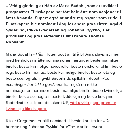
– Veldig gledelig at Håp av Maria Sødahl, som er utviklet i
programmet Filmskapere har fått hele åtte nominasjoner til
årets Amanda. Supert også at andre regissører som er del i
Filmskapere ble nominert i dag for andre prosjekter, Ingvild
Søderlind, Rikke Gregersen og Johanna Pyykkö, sier
produsent og prosjektleder i Filmskapere Thomas
Robsahm.
Maria Sødahls «
Håp
» ligger godt an til å bli Amanda-prisvinner
med henholdsvis åtte nominasjoner, herunder beste mannlige
birolle, beste kvinnelige hovedrolle, beste norske kinofilm, beste
regi, beste filmmanus, beste kvinnelige birolle, beste foto og
beste scenografi. Ingvild Søderlinds spillefilm-debut «
Alle
utlendinger har lukka gardiner»
har
også en rekke
nominasjoner, herunder beste mannlige birolle, beste kvinnelige
birolle, beste scenografi, beste lyddesign og beste kostyme.
Søderlind er tidligere deltaker i UP,
vårt utviklingsprogram for
kvinnelige filmskapere.
Rikke Gregersen er blitt nominert til beste kortfilm for
«
De
berørte
»
og Johanna Pyykkö for
«
The Manila Lover
»
.