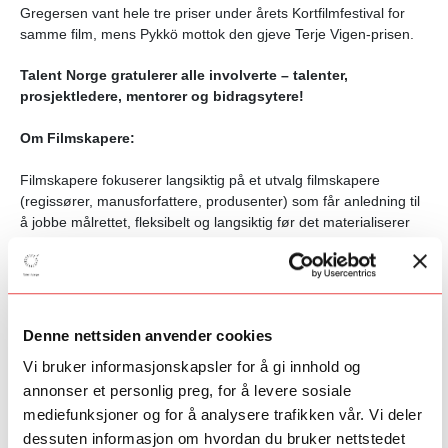
Gregersen vant hele tre priser under årets Kortfilmfestival for
samme film, mens Pykkö mottok den gjeve Terje Vigen-prisen.
Talent Norge gratulerer alle involverte – talenter,
prosjektledere, mentorer og bidragsytere!
Om Filmskapere:
Filmskapere fokuserer langsiktig på et utvalg filmskapere
(regissører, manusforfattere, produsenter) som får anledning til
å jobbe målrettet, fleksibelt og langsiktig før det materialiserer
seg et konkret prosjekt.
Gjennom Filmskapere vil kreative aktører gis mulighet for
fordypning, grundig idéutvikling og research i en tidlig fase.
Prosjektet søker også å skape et miljø der unge talenter får
Denne nettsiden anvender cookies
innsikt og inspirasjon fra mer etablerte filmskapere. I tillegg skal
Vi bruker informasjonskapsler for å gi innhold og
det bygges bro mellom fiksjon og dokumentar, da stadig flere
filmskapere opererer på begge felt. Ferske og etablerte
annonser et personlig preg, for å levere sosiale
filmskapere vil inspirere hverandre gjennom utviklingsarbeid og
mediefunksjoner og for å analysere trafikken vår. Vi deler
dialog knyttet til konkrete ideer og møter.
Programmet støttes av
dessuten informasjon om hvordan du bruker nettstedet